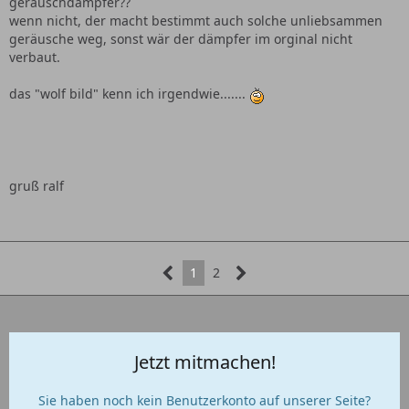
geräuschdämpfer??
wenn nicht, der macht bestimmt auch solche unliebsammen
geräusche weg, sonst wär der dämpfer im orginal nicht
verbaut.
das "wolf bild" kenn ich irgendwie.......
gruß ralf
1
2
Jetzt mitmachen!
Sie haben noch kein Benutzerkonto auf unserer Seite?