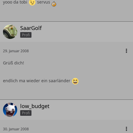
yooo da tobi
servus
SaarGolf
Profi
29. Januar 2008
Grüß dich!
endlich ma wieder ein saarländer
low_budget
Profi
30. Januar 2008