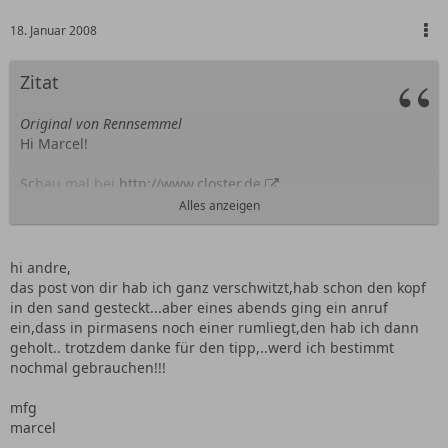
18. Januar 2008
Zitat
Original von Rennsemmel
Hi Marcel!
Schau mal bei
http://www.closter.de
Alles anzeigen
Und laß dich net von dem Preis verschrecken den der am
Telefon nennt! Der hat echt gar keinen Plan!
Ich hab bisher immer Schnäppchen dort gemacht, und das
hi andre,
kann der SaarGolf zum Beispiel auch bestätigen
das post von dir hab ich ganz verschwitzt,hab schon den kopf
in den sand gesteckt...aber eines abends ging ein anruf
3er Golf hat der sau viel rumstehen! Bringste mir dann grad
ein,dass in pirmasens noch einer rumliegt,den hab ich dann
nen Himmel mit?
Aber mit Schiebedach
geholt.. trotzdem danke für den tipp,..werd ich bestimmt
nochmal gebrauchen!!!
Wenn du fährst kannste ja mal bescheid geben! Wollte auch
mfg
nochmal hin!:)
marcel