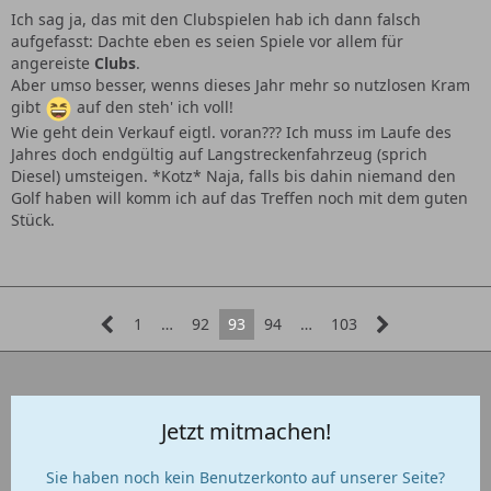
Ich sag ja, das mit den Clubspielen hab ich dann falsch
aufgefasst: Dachte eben es seien Spiele vor allem für
angereiste
Clubs
.
Aber umso besser, wenns dieses Jahr mehr so nutzlosen Kram
gibt
auf den steh' ich voll!
Wie geht dein Verkauf eigtl. voran??? Ich muss im Laufe des
Jahres doch endgültig auf Langstreckenfahrzeug (sprich
Diesel) umsteigen. *Kotz* Naja, falls bis dahin niemand den
Golf haben will komm ich auf das Treffen noch mit dem guten
Stück.
1
…
92
93
94
…
103
Jetzt mitmachen!
Sie haben noch kein Benutzerkonto auf unserer Seite?