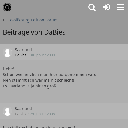
Wolfsburg Edition Forum
Beiträge von DaBies
Saarland
DaBies
30. Januar 2008
Hehe!
Schön wie herzlich man hier aufgenommen wird!
Nen stammtisch wär ma nit schlecht!
Es Saarland is ja nit so groß!
Saarland
DaBies
29. Januar 2008
Ich stell mich dann auch ma kurz vor!