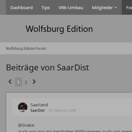
Dashboard
Tips
VR6-Umbau
Mitglieder
Fo
Wolfsburg Edition Forum
Beiträge von SaarDist
1
2
Saarland
SaarDist
25. Februar 2008
@Snake:
auch von mir ein herzliches Willkommen auch von meine