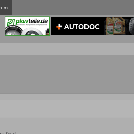
rum
r Seite!