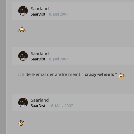
Saarland
SaarDist
8. Juni 2007
Saarland
SaarDist
8. Juni 2007
ich denkemal der andre meint
" crazy-wheels "
Saarland
SaarDist
16. März 2007