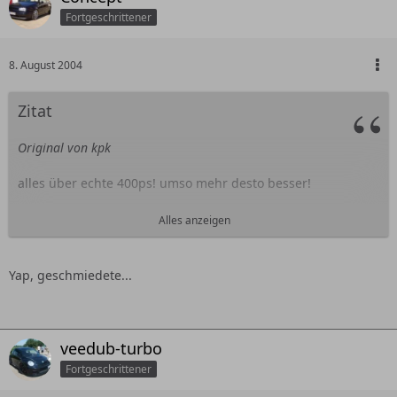
Fortgeschrittener
8. August 2004
Zitat
Original von kpk
alles über echte 400ps! umso mehr desto besser!
also eure aussagen bezüglich kopf bearbeiten usw.
Alles anzeigen
verwundern mich schon! hab gehört, daß man da eigentlich
noch einiges rausholen kann!
Yap, geschmiedete...
hab gehört, daß der vr6 org. Mahle kolben hat, aber
geschmiedete!!!??
veedub-turbo
Fortgeschrittener