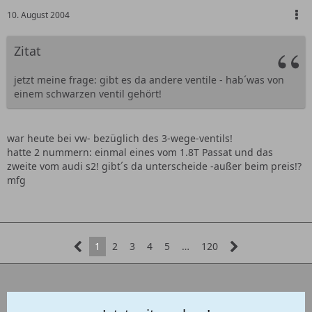
10. August 2004
Zitat
jetzt meine frage: gibt es da andere ventile - hab´was von
einem schwarzen ventil gehört!
war heute bei vw- bezüglich des 3-wege-ventils!
hatte 2 nummern: einmal eines vom 1.8T Passat und das
zweite vom audi s2! gibt´s da unterscheide -außer beim preis!?
mfg
1
2
3
4
5
…
120