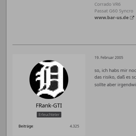
Corrado VR6
Passat G60 Syncro
www.bar-us.de
19. Februar 2005
so, ich habs mir no
das risiko, daß es s
sollte aber irgendwi
FRank-GTI
Erleuchteter
Beiträge
4.325