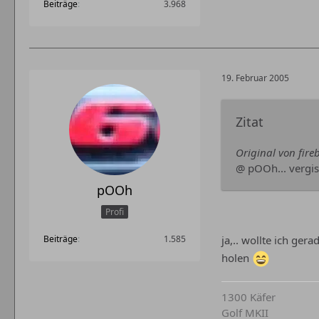
Beiträge
3.968
19. Februar 2005
Zitat
Original von fireb
@ pOOh... vergis
pOOh
Profi
Beiträge
1.585
ja,.. wollte ich ger
holen
1300 Käfer
Golf MKII