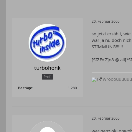
20. Februar 2005
so jetzt erzählt, w
war ja nu doch nich
STIMMUNG!!!!!!
[SIZE=7]n8 @ all[/S
turbohonk
Profi
wrooouuuuuumm
Beiträge
1.280
20. Februar 2005
war ganz ok. obwohl,