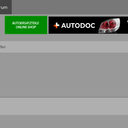
rum
ffen