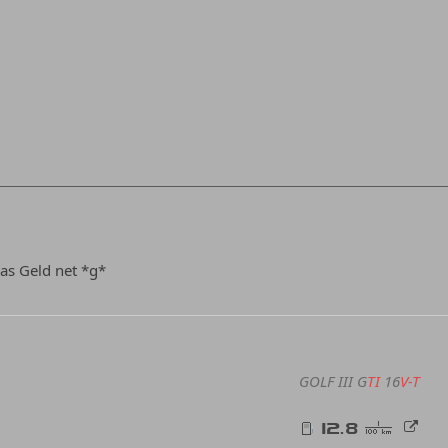
as Geld net *g*
GOLF III G
TI
16
V-T