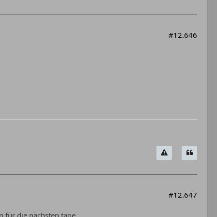
#12.646
#12.647
n für die nächsten tage.