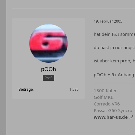
19. Februar 2005
hat dein F&I sommer
du hast ja nur angst
ist aber kein prob,
pOOh
pOOh + 5x Anhang
Profi
Beiträge
1.585
1300 Käfer
Golf MKII
Corrado VR6
Passat G60 Syncro
www.bar-us.de