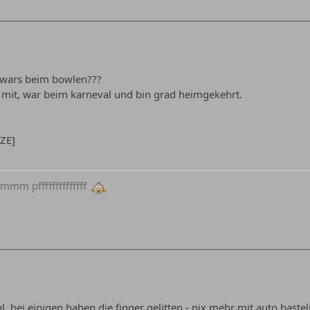
ie wars beim bowlen???
 mit, war beim karneval und bin grad heimgekehrt.
IZE]
m pffffffffffffff
 bei einigen haben die finger gelitten - nix mehr mit auto bastel