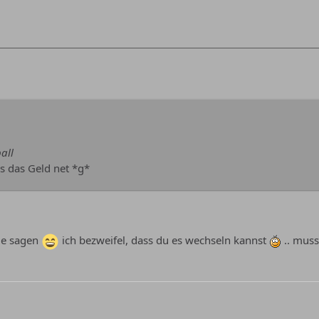
all
s das Geld net *g*
ade sagen
ich bezweifel, dass du es wechseln kannst
.. muss