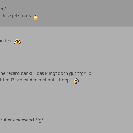
all
ch se jetzt raus.
funden!
...
 ne recaro bank! .. das klingt doch gut *fg* :b
ht mit? schleif den mal mit... hopp
h früher anwesend *fg*