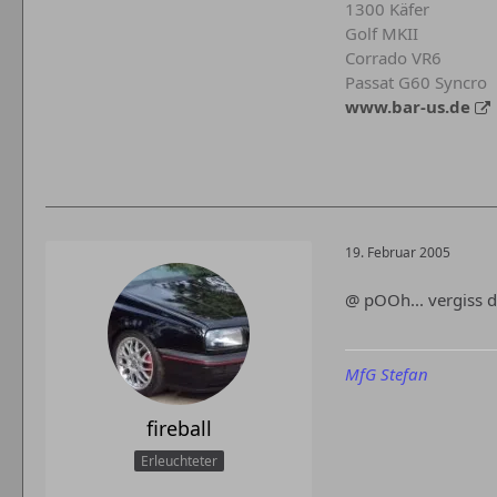
1300 Käfer
Golf MKII
Corrado VR6
Passat G60 Syncro
www.bar-us.de
19. Februar 2005
@ pOOh... vergiss d
MfG Stefan
fireball
Erleuchteter