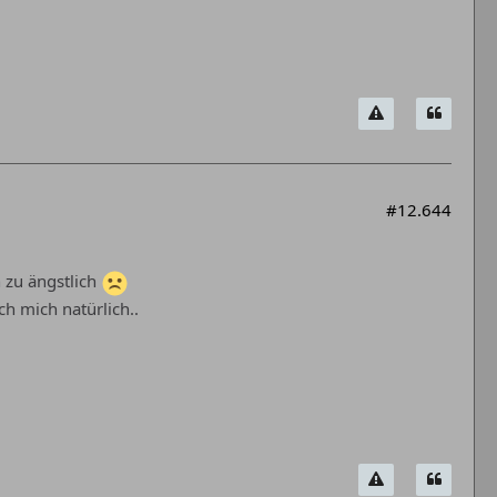
#12.644
h zu ängstlich
ich mich natürlich..