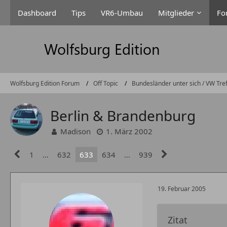
Dashboard
Tips
VR6-Umbau
Mitglieder
Fo
Wolfsburg Edition Forum
Off Topic
Bundesländer unter sich / VW Tre
Berlin & Brandenburg
Madison
1. März 2002
1
…
632
633
634
…
939
19. Februar 2005
Zitat