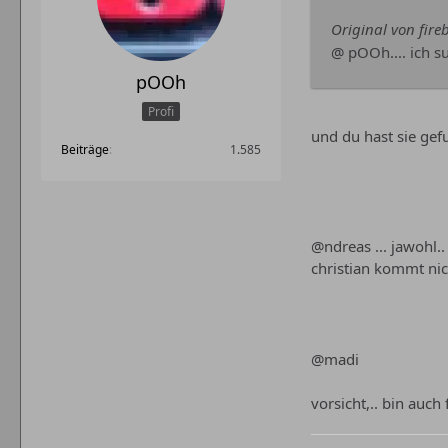
Original von fireb
@ pOOh.... ich su
pOOh
Profi
und du hast sie ge
Beiträge
1.585
@ndreas ... jawohl..
christian kommt nic
@madi
vorsicht,.. bin auc