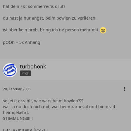
hat dein F&I sommerreifis druf?
du hast ja nur angst, beim bowlen zu verlieren..
ist aber kein prob, bring ich ne person mehr mit
pOOh + 5x Anhang
turbohonk
Profi
20. Februar 2005
so jetzt erzählt, wie wars beim bowlen???
war ja nu doch nich mit, war beim karneval und bin grad
heimgekehrt.
STIMMUNG!!!!!!
[SIZE=7]n8 @ all[/SIZE]