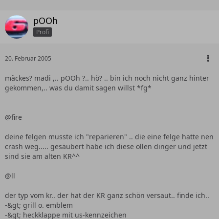
pOOh
Profi
20. Februar 2005
mäckes? madi ,.. pOOh ?.. hö? .. bin ich noch nicht ganz hinter
gekommen,.. was du damit sagen willst *fg*
@fire
deine felgen musste ich "reparieren" .. die eine felge hatte nen
crash weg..... gesäubert habe ich diese ollen dinger und jetzt
sind sie am alten KR^^
@ll
der typ vom kr.. der hat der KR ganz schön versaut.. finde ich..
-&gt; grill o. emblem
-&gt; heckklappe mit us-kennzeichen