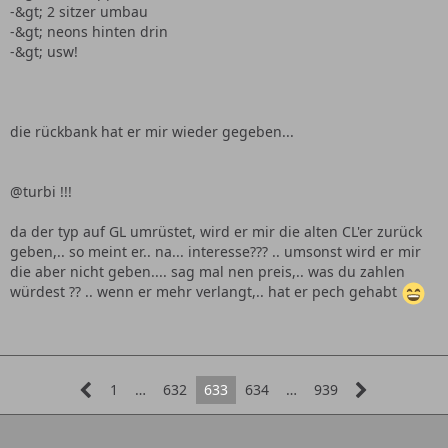
-&gt; 2 sitzer umbau
-&gt; neons hinten drin
-&gt; usw!
die rückbank hat er mir wieder gegeben...
@turbi !!!
da der typ auf GL umrüstet, wird er mir die alten CL'er zurück
geben,.. so meint er.. na... interesse??? .. umsonst wird er mir
die aber nicht geben.... sag mal nen preis,.. was du zahlen
würdest ?? .. wenn er mehr verlangt,.. hat er pech gehabt
1
…
632
633
634
…
939