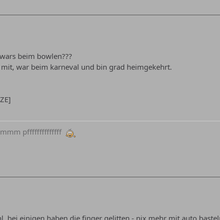
ie wars beim bowlen???
 mit, war beim karneval und bin grad heimgekehrt.
IZE]
m pffffffffffffff
 bei einigen haben die finger gelitten - nix mehr mit auto bastel