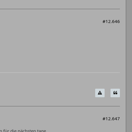
#12.646
#12.647
n für die nächsten tage.