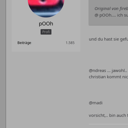
Original von fireb
@ pOOh.... ich su
pOOh
Profi
und du hast sie ge
Beiträge
1.585
@ndreas ... jawohl..
christian kommt nic
@madi
vorsicht,.. bin auc