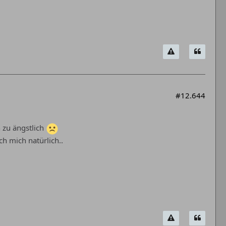
#12.644
h zu ängstlich
ich mich natürlich..