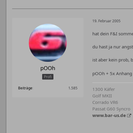
19. Februar 2005
hat dein F&I sommer
du hast ja nur angst
ist aber kein prob,
pOOh
pOOh + 5x Anhang
Profi
Beiträge
1.585
1300 Käfer
Golf MKII
Corrado VR6
Passat G60 Syncro
www.bar-us.de