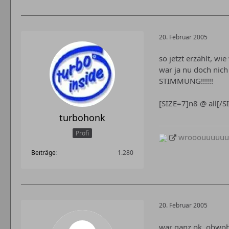
20. Februar 2005
so jetzt erzählt, w
war ja nu doch nich
STIMMUNG!!!!!!
[SIZE=7]n8 @ all[/S
turbohonk
Profi
wrooouuuuuumm
Beiträge
1.280
20. Februar 2005
war ganz ok. obwohl,