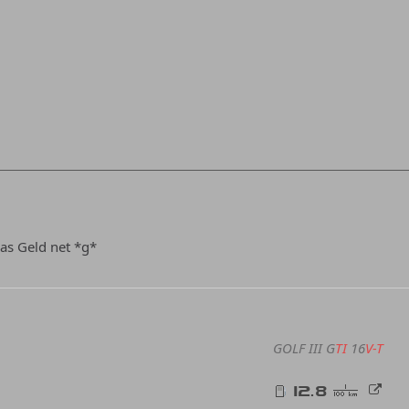
as Geld net *g*
GOLF III G
TI
16
V-T