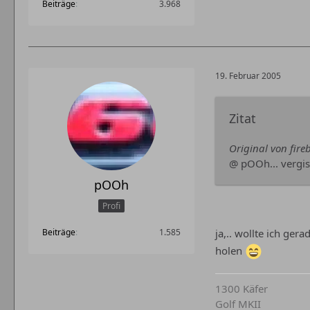
Beiträge
3.968
19. Februar 2005
Zitat
Original von fireb
@ pOOh... vergis
pOOh
Profi
Beiträge
1.585
ja,.. wollte ich ger
holen
1300 Käfer
Golf MKII