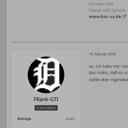
Corrado VR6
Passat G60 Syncro
www.bar-us.de
19. Februar 2005
so, ich habs mir no
das risiko, daß es s
sollte aber irgendwi
FRank-GTI
Erleuchteter
Beiträge
4.325