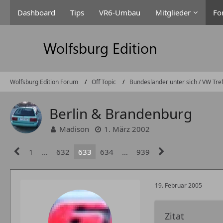
Dashboard
Tips
VR6-Umbau
Mitglieder
Fo
Wolfsburg Edition Forum
Off Topic
Bundesländer unter sich / VW Tre
Berlin & Brandenburg
Madison
1. März 2002
1
…
632
633
634
…
939
19. Februar 2005
Zitat