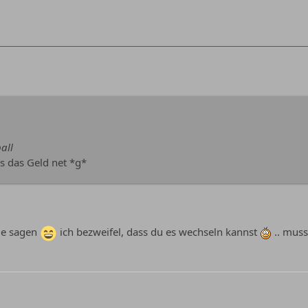
all
s das Geld net *g*
ade sagen
ich bezweifel, dass du es wechseln kannst
.. muss