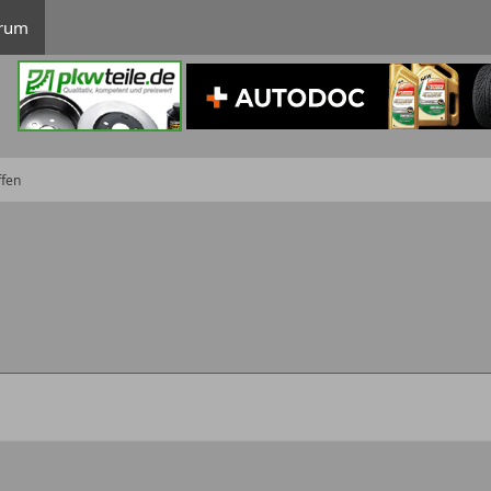
rum
ffen