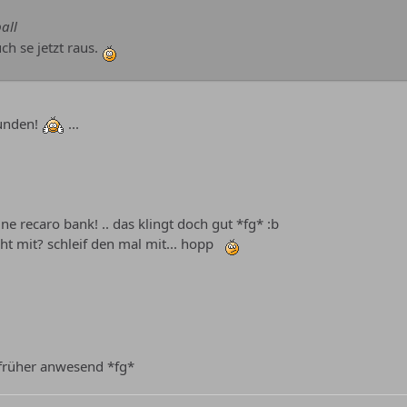
all
ch se jetzt raus.
funden!
...
 ne recaro bank! .. das klingt doch gut *fg* :b
ht mit? schleif den mal mit... hopp
h früher anwesend *fg*