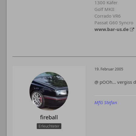
1300 Käfer
Golf MKII
Corrado VR6
Passat G60 Syncro
www.bar-us.de
19. Februar 2005
@ pOOh... vergiss d
MfG Stefan
fireball
Erleuchteter