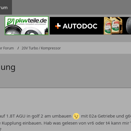
rum
or Forum
20V Turbo / Kompressor
lung
 auf 1.8T AGU in golf 2 am umbauen
mit 02a Getriebe und g60
te Kupplung einbauen. Hab was gelesen von vr6 oder t4 kann mir 
?