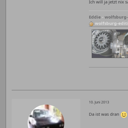
Ich will ja jetzt ni
Eddie
-
wolfsburg
wolfsburg-edit
10. Juni 2013
Da ist was dran