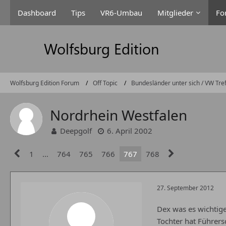
Dashboard
Tips
VR6-Umbau
Mitglieder
Fo
Wolfsburg Edition Forum
Off Topic
Bundesländer unter sich / VW Tre
Nordrhein Westfalen
Deepgolf
6. April 2002
1
…
764
765
766
767
768
27. September 2012
Dex was es wichtig
Tochter hat Führersc