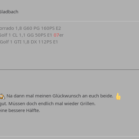
Gladbach
 Corrado 1,8 G60 PG 160PS E2
r Golf 1 CL 1,1 GG 50PS E1
07
er
r Golf 1 GTI 1,8 DX 112PS E1
Na dann mal meinen Glückwunsch an euch beide.
 gut. Müssen doch endlich mal wieder Grillen.
ne bessere Hälfte.