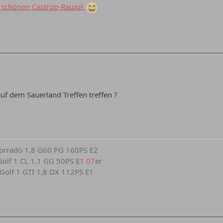
schönen Castrop-Rauxel
uf dem Sauerland Treffen treffen ?
 Corrado 1,8 G60 PG 160PS E2
r Golf 1 CL 1,1 GG 50PS E1
07
er
r Golf 1 GTI 1,8 DX 112PS E1