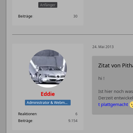
Anfänger
Beiträge
30
24. Mai 2013
Zitat von Pit
hi !
Ist hier noch wa
Eddie
Derzeit entwicke
Administrator & Webmaster
t plattgemacht
Reaktionen
6
Beiträge
9.154