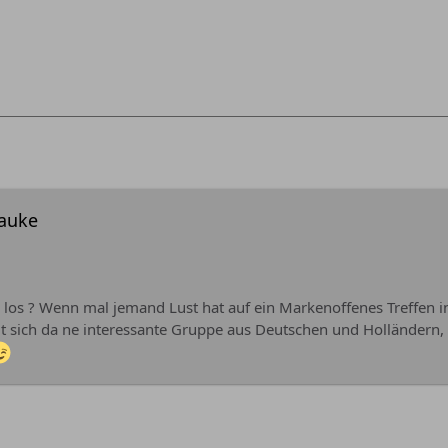
hauke
s los ? Wenn mal jemand Lust hat auf ein Markenoffenes Treffen 
lt sich da ne interessante Gruppe aus Deutschen und Holländern,