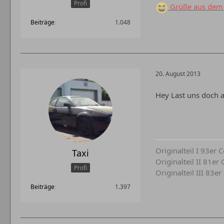
Profi
Grüße aus dem 
Beiträge
1.048
20. August 2013
Hey Last uns doch a
Originalteil I 93er
Taxi
Originalteil II 81e
Profi
Originalteil III 83e
Beiträge
1.397