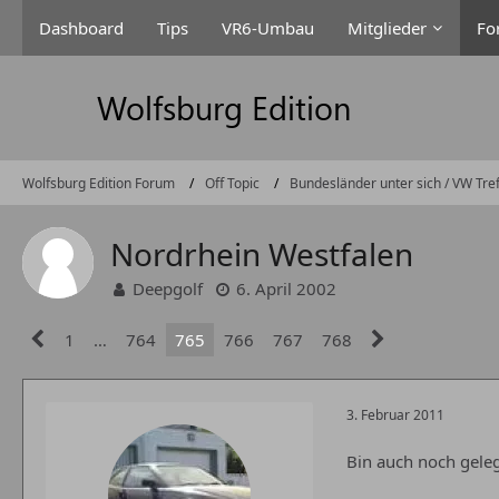
Dashboard
Tips
VR6-Umbau
Mitglieder
Fo
Wolfsburg Edition Forum
Off Topic
Bundesländer unter sich / VW Tre
Nordrhein Westfalen
Deepgolf
6. April 2002
1
…
764
765
766
767
768
3. Februar 2011
Bin auch noch geleg