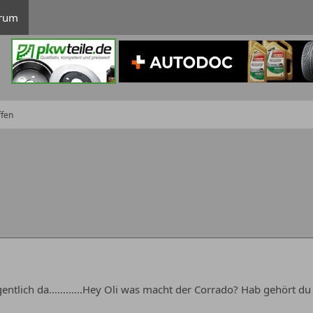
rum
ffen
entlich da............Hey Oli was macht der Corrado? Hab gehört d