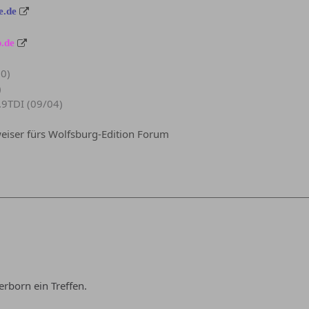
e.de
.de
90)
)
.9TDI (09/04)
iser fürs Wolfsburg-Edition Forum
derborn ein Treffen.