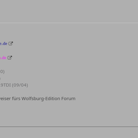
e.de
.de
90)
)
.9TDI (09/04)
iser fürs Wolfsburg-Edition Forum