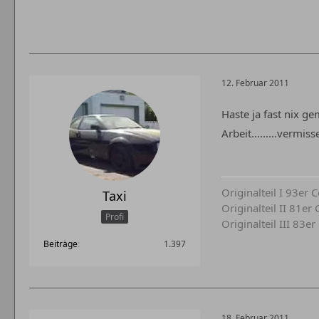
12. Februar 2011
Haste ja fast nix ge
Arbeit.........verm
Originalteil I 93er
Taxi
Originalteil II 81e
Profi
Originalteil III 83e
Beiträge
1.397
18. Februar 2011