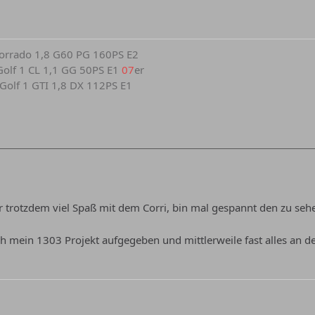
 Corrado 1,8 G60 PG 160PS E2
r Golf 1 CL 1,1 GG 50PS E1
07
er
r Golf 1 GTI 1,8 DX 112PS E1
ber trotzdem viel Spaß mit dem Corri, bin mal gespannt den zu se
uch mein 1303 Projekt aufgegeben und mittlerweile fast alles an de