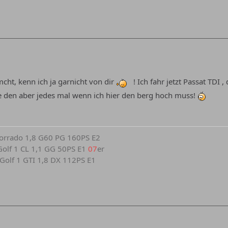
mcht, kenn ich ja garnicht von dir
! Ich fahr jetzt Passat TDI 
isse den aber jedes mal wenn ich hier den berg hoch muss!
 Corrado 1,8 G60 PG 160PS E2
r Golf 1 CL 1,1 GG 50PS E1
07
er
r Golf 1 GTI 1,8 DX 112PS E1