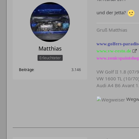
und der Jetta?
Gruß Matthias
www.golfers-paradis
Matthias
www.vw-resto.de
Erleuchteter
www.zonicspaintshop
Beiträge
3.146
VW Golf II 1.8 (07/
VW 1600 TL (10/70
Audi A4 B6 Avant 1
Wegwe