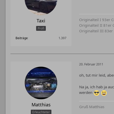
Originalteil I 93er
Taxi
Originalteil II 81e
Profi
Originalteil III 83e
Beiträge
1.397
20. Februar 2011
oh, tut mir leid, a
Na ja, ich hab ja a
werden
Matthias
Gruß Matthias
Erleuchteter