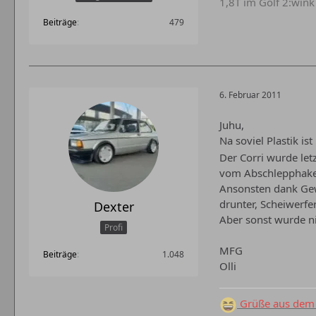
1,8T im Golf 2:wink
Beiträge
479
6. Februar 2011
Juhu,
Na soviel Plastik ist
Der Corri wurde let
vom Abschlepphake
Ansonsten dank Gewi
drunter, Scheiwerfer
Dexter
Aber sonst wurde n
Profi
MFG
Beiträge
1.048
Olli
Grüße aus dem 