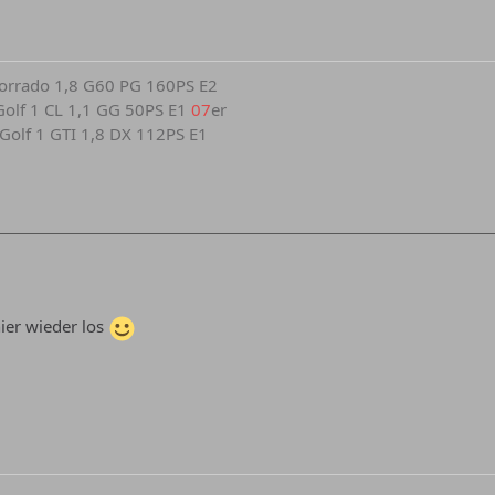
 Corrado 1,8 G60 PG 160PS E2
r Golf 1 CL 1,1 GG 50PS E1
07
er
r Golf 1 GTI 1,8 DX 112PS E1
hier wieder los