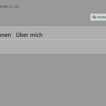
frufe
5.122
Inhalt
onen
Über mich