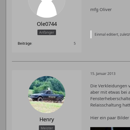
mfg Oliver
Ole0744
Anfänger
Einmal editiert, zulet
Beiträge
5
15. Januar 2013
Die Verkleidungen 
aber mit etwas bei 
Fensterheberschalte
Relaisschaltung hat
Hier ein paar Bilde
Henry
Meister