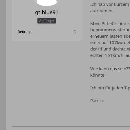
Ich hab vor kurzem 
aufräumen.
gtiblue91
Anfänger
Mein Pf hat schon s
hubraumerweiterung
Beiträge
3
erneuern lassen abe
einer auf 107kw ge
der Pf und dachte e
echten 161km/h lau
Wie kann das sein??
könnte?
Ich bin für jeden T
Patrick