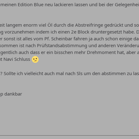
meinen Edition Blue neu lackieren lassen und bei der Gelegenhe
eit langem enorm viel Öl durch die Abstreifringe gedrückt und so
 vorzunehmen indem ich einen 2e Block druntergesetzt habe. Den
r sonst ist alles vom Pf. Scheinbar fahren ja auch schon einige 
kommen ist nach Prüfstandsabstimmung und anderen Veränderungen
igentlich auch dass er ein bisschen mehr Drehmoment hat, aber a
t Navi Schluss
? Sollte ich vielleicht auch mal nach Sls um den abstimmen zu l
ipp dankbar