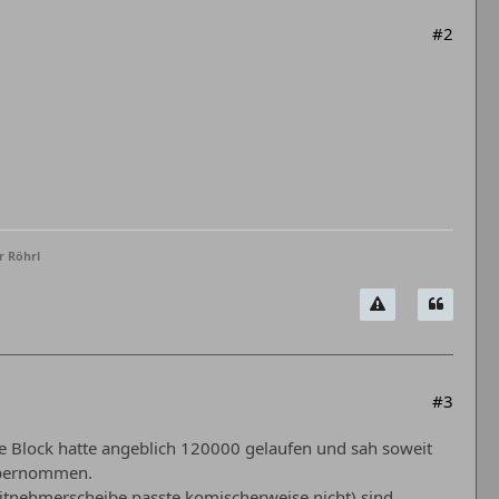
#2
r Röhrl
#3
 Block hatte angeblich 120000 gelaufen und sah soweit
 übernommen.
itnehmerscheibe passte komischerweise nicht) sind