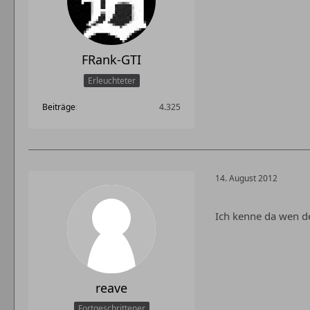
FRank-GTI
Erleuchteter
Beiträge
4.325
14. August 2012
Ich kenne da wen d
reave
Fortgeschrittener