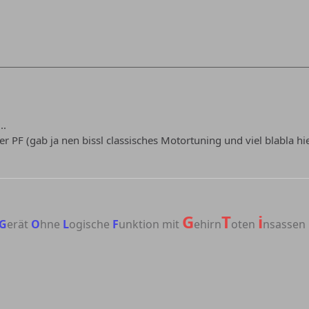
...
ner PF (gab ja nen bissl classisches Motortuning und viel blabla 
G
T
i
G
erät
O
hne
L
ogische
F
unktion mit
ehirn
oten
nsassen