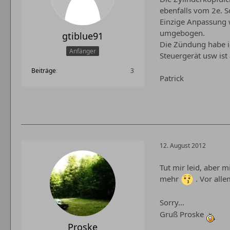
ebenfalls vom 2e. 
Einzige Anpassung 
umgebogen.
gtiblue91
Die Zündung habe ic
Anfänger
Steuergerät usw ist 
Beiträge
3
Patrick
12. August 2012
Tut mir leid, aber mi
mehr
. Vor all
Sorry...
Gruß Proske
Proske