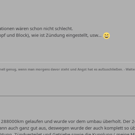
tionen wären schon nicht schlecht.
pf und Block), wie ist Zündung eingestellt, usw...
hnell genug, wenn man morgens davor steht und Angst hat es aufzuschließen. - Walte
te 288000km gelaufen und wurde vor dem umbau überholt. Der 2e
 kann auch ganz gut aus, deswegen wurde der auch komplett so
chtung, Zündverteilet und Getriebe sowie die Kupplung ( meine M