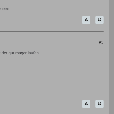
r Röhrl
#5
 der gut mager laufen....