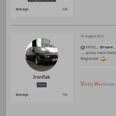
Beiträge
338
15. August 2012
Hrhrr,,
reave
.
.... achso mein klei
Begrenzer
Ironflak
V
W
öllig
ertloses
Profi
Beiträge
700