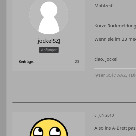
Mahlzeit!
Kurze Rückmeldung, 
Wenn sie im B3 mech
jockelSZJ
Anfänger
ciao, Jockel
Beiträge
23
'91er 35i / AAZ, TDi
8. Juni 2010
Also ins A-Brett pa