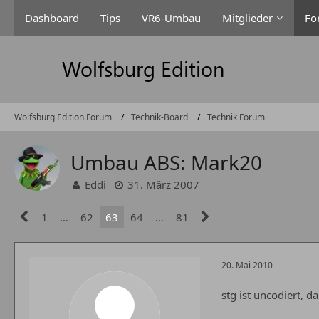
Dashboard
Tips
VR6-Umbau
Mitglieder
Fo
Wolfsburg Edition Forum
Technik-Board
Technik Forum
Umbau ABS: Mark20
Eddi
31. März 2007
1
…
62
63
64
…
81
20. Mai 2010
stg ist uncodiert, d