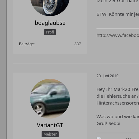
Mein 2er Golf hatte
BTW: Könnte mir je
boaglaubse
Profi
http://www.faceboo
Beiträge
837
20. Juni 2010
Hey Ihr Mark20 Fre
die Fehlersuche an??
Hinterachssensoren 
Was wo und wie kan
Gruß Sebbi
VariantGT
Meister