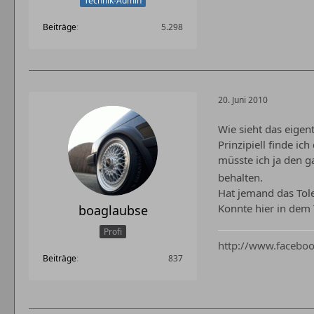
Technik-Admin
Beiträge
5.298
20. Juni 2010
Wie sieht das eigen
Prinzipiell finde i
müsste ich ja den 
behalten.
Hat jemand das Tol
Konnte hier in dem
boaglaubse
Profi
http://www.faceboo
Beiträge
837