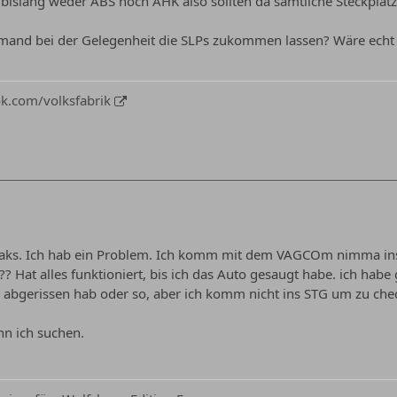
 bislang weder ABS noch AHK also sollten da sämtliche Steckplätze
mand bei der Gelegenheit die SLPs zukommen lassen? Wäre echt
k.com/volksfabrik
aks. Ich hab ein Problem. Ich komm mit dem VAGCOm nimma ins
? Hat alles funktioniert, bis ich das Auto gesaugt habe. ich habe 
abgerissen hab oder so, aber ich komm nicht ins STG um zu chec
n ich suchen.