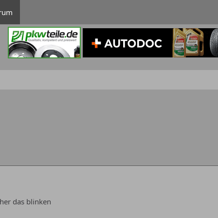
rum
aher das blinken