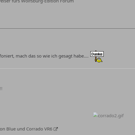
iser fürs Wolfsburg-Edition Forum
lefoniert, mach das so wie ich gesagt habe....
!!
tion Blue und Corrado VR6