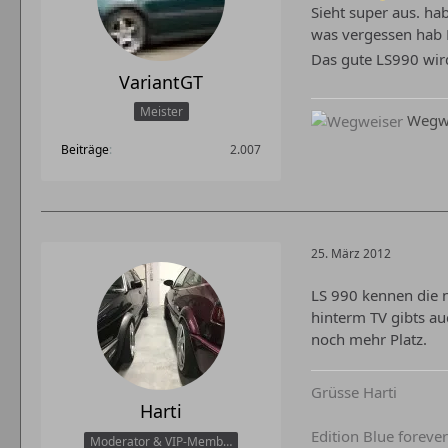
Sieht super aus. ha
was vergessen ha
Das gute LS990 wir
VariantGT
Meister
Wegwe
Beiträge
2.007
25. März 2012
LS 990 kennen die n
hinterm TV gibts a
noch mehr Platz.
Grüsse Harti
Harti
Edition Blue forever
Moderator & VIP-Member