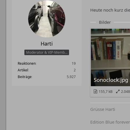
Heute noch kurz die
Bilder
Harti
Moderator & VIP-Member
Reaktionen
19
Artikel
2
Beiträge
5.927
Sonoclock.jpg
155,7 kB
2.048
Grüsse Harti
Edition Blue forever