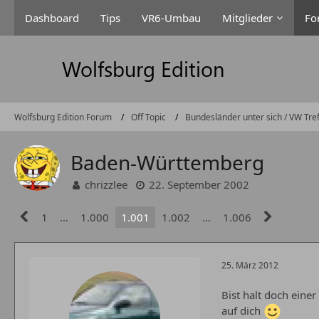
Dashboard
Tips
VR6-Umbau
Mitglieder
Fo
Wolfsburg Edition Forum
Off Topic
Bundesländer unter sich / VW Tre
Baden-Württemberg
chrizzlee
22. September 2002
1
…
1.000
1.001
1.002
…
1.006
25. März 2012
Bist halt doch eine
auf dich