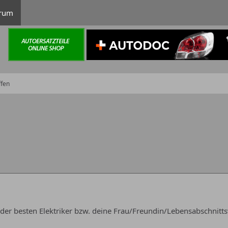
rum
ffen
r der besten Elektriker bzw. deine Frau/Freundin/Lebensabschnitts