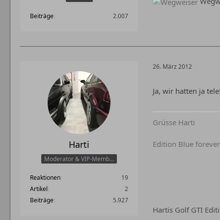
Wegwe
Beiträge
2.007
26. März 2012
Ja, wir hatten ja te
Grüsse Harti
Harti
Edition Blue forever
Moderator & VIP-Member
Reaktionen
19
Artikel
2
Beiträge
5.927
Hartis Golf GTI Edi