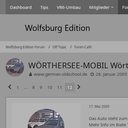
Dashboard
Tips
VR6-Umbau
Mitglieder
Fo
Wolfsburg Edition Forum
Off Topic
Foren Café
WÖRTHERSEE-MOBIL Wörth
www.german-oldschool.de
28. Januar 2005
1
…
8
9
10
11
12
17. Mai 2005
Das Auto steht zum
Mehr Info im Biete 