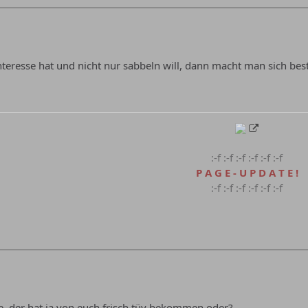
teresse hat und nicht nur sabbeln will, dann macht man sich be
:-f :-f :-f :-f :-f :-f
P A G E - U P D A T E !
:-f :-f :-f :-f :-f :-f
se. der hat ja von euch frisch tüv bekommen oder?