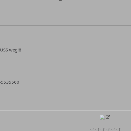
USS weg!!!
565535560
:-f :-f :-f :-f :-f :-f