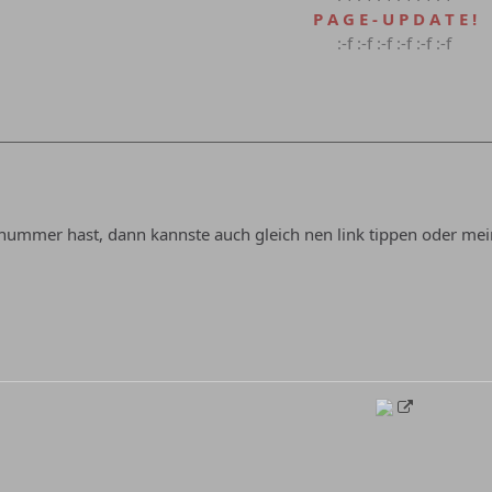
P A G E - U P D A T E !
:-f :-f :-f :-f :-f :-f
nummer hast, dann kannste auch gleich nen link tippen oder mei