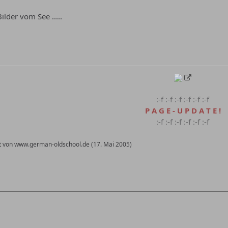
ilder vom See .....
:-f :-f :-f :-f :-f :-f
P A G E - U P D A T E !
:-f :-f :-f :-f :-f :-f
tzt von www.german-oldschool.de (
17. Mai 2005
)