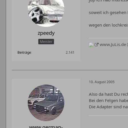
soweit ich gesehen 
wegen den lochkrei
zpeedy
Meister
www.JuLis.de
Beiträge
2.141
10. August 2005
Also da hast Du recht
Bei den Felgen habe
Die Adapter sind na
www.german-