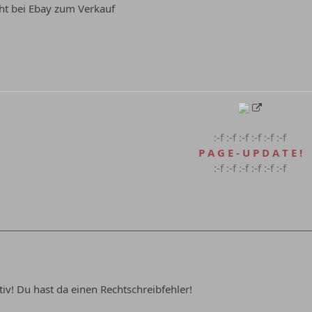
ht bei Ebay zum Verkauf
:-f :-f :-f :-f :-f :-f
P A G E - U P D A T E !
:-f :-f :-f :-f :-f :-f
tiv! Du hast da einen Rechtschreibfehler!