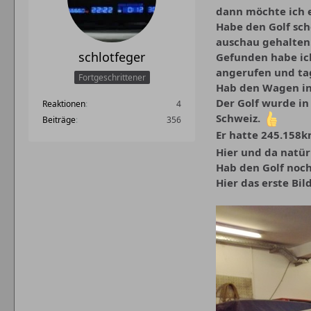
dann möchte ich e
Habe den Golf sch
auschau gehalten.
schlotfeger
Gefunden habe ich
angerufen und ta
Fortgeschrittener
Hab den Wagen ins
Der Golf wurde in
Reaktionen
4
Schweiz.
Beiträge
356
Er hatte 245.158k
Hier und da natür
Hab den Golf noc
Hier das erste Bil