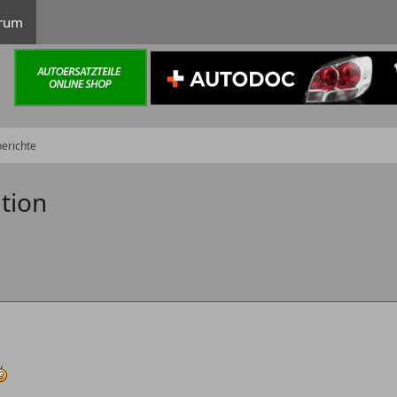
rum
erichte
ition