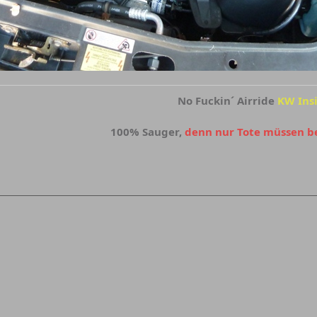
No Fuckin´ Airride
KW Ins
100% Sauger,
denn nur Tote müssen 