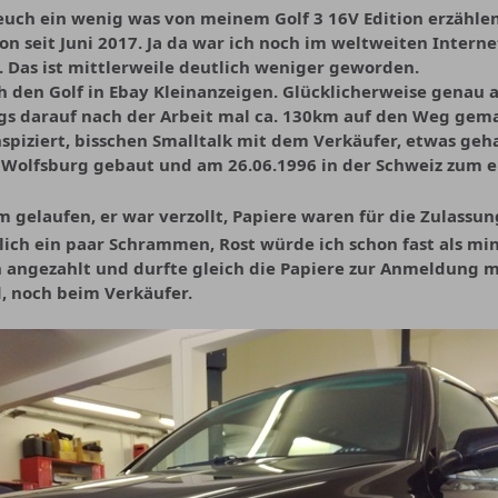
uch ein wenig was von meinem Golf 3 16V Edition erzählen
on seit Juni 2017. Ja da war ich noch im weltweiten Inter
 Das ist mittlerweile deutlich weniger geworden.
 den Golf in Ebay Kleinanzeigen. Glücklicherweise genau a
gs darauf nach der Arbeit mal ca. 130km auf den Weg gem
piziert, bisschen Smalltalk mit dem Verkäufer, etwas geh
 Wolfsburg gebaut und am 26.06.1996 in der Schweiz zum ers
m gelaufen, er war verzollt, Papiere waren für die Zulassu
lich ein paar Schrammen, Rost würde ich schon fast als min
h angezahlt und durfte gleich die Papiere zur Anmeldung 
d, noch beim Verkäufer.