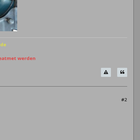
ide
beatmet werden
#2