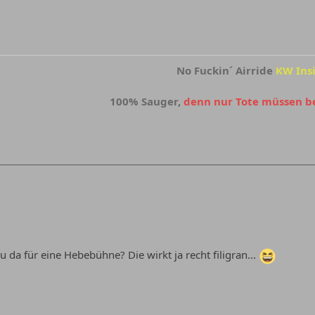
No Fuckin´ Airride
KW Ins
100% Sauger,
denn nur Tote müssen 
 da für eine Hebebühne? Die wirkt ja recht filigran...