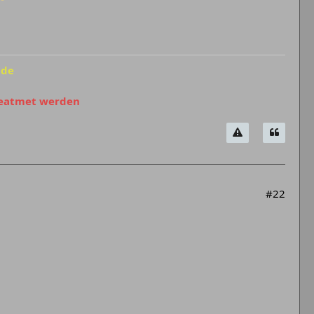
ide
beatmet werden
#22