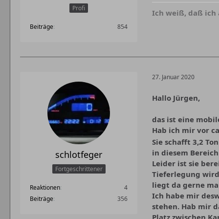
Profi
Ich weiß, daß ich 
Beiträge
854
27. Januar 2020
Hallo Jürgen,
das ist eine mobi
Hab ich mir vor c
Sie schafft 3,2 T
in diesem Bereich
schlotfeger
Leider ist sie be
Fortgeschrittener
Tieferlegung wird
liegt da gerne ma
Reaktionen
4
Ich habe mir desw
Beiträge
356
stehen. Hab mir d
Platz zwischen K