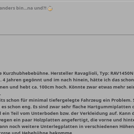
anders bin...na und?!
le Kurzhubhebebühne. Hersteller Ravaglioli, Typ: RAV1450N
a. 4 Jahren gegönnt und im nach hinein, hätte ich das schon
onnen und hebt ca. 100cm hoch. Könnte zwar etwas mehr s
.
reits schon für minimal tiefergelegte Fahrzeug ein Problem
 es schon eng. Es sind zwar sehr flache Hartgummiplatten d
l ein Teil vom Unterboden bzw. der Verkleidung auf. Kann 
egen ein paar Holzplatten angefertigt, die vorne und hin
ann noch weitere Unterlegplatten in verschiedenen Höhen
arosse und Hebebühne bekomme.