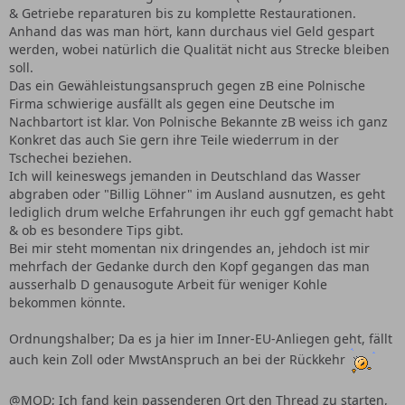
& Getriebe reparaturen bis zu komplette Restaurationen.
Anhand das was man hört, kann durchaus viel Geld gespart
werden, wobei natürlich die Qualität nicht aus Strecke bleiben
soll.
Das ein Gewähleistungsanspruch gegen zB eine Polnische
Firma schwierige ausfällt als gegen eine Deutsche im
Nachbartort ist klar. Von Polnische Bekannte zB weiss ich ganz
Konkret das auch Sie gern ihre Teile wiederrum in der
Tschechei beziehen.
Ich will keineswegs jemanden in Deutschland das Wasser
abgraben oder "Billig Löhner" im Ausland ausnutzen, es geht
lediglich drum welche Erfahrungen ihr euch ggf gemacht habt
& ob es besondere Tips gibt.
Bei mir steht momentan nix dringendes an, jehdoch ist mir
mehrfach der Gedanke durch den Kopf gegangen das man
ausserhalb D genausogute Arbeit für weniger Kohle
bekommen könnte.
Ordnungshalber; Da es ja hier im Inner-EU-Anliegen geht, fällt
auch kein Zoll oder MwstAnspruch an bei der Rückkehr
@MOD; Ich fand kein passenderen Ort den Thread zu starten,