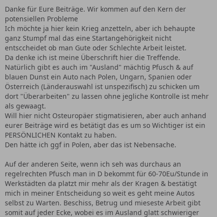
Danke für Eure Beiträge. Wir kommen auf den Kern der
potensiellen Probleme
Ich möchte ja hier kein Krieg anzetteln, aber ich behaupte
ganz Stumpf mal das eine Startangehörigkeit nicht
entsccheidet ob man Gute oder Schlechte Arbeit leistet.
Da denke ich ist meine Überschrift hier die Treffende.
Natürlich gibt es auch im "Ausland" mächtig Pfusch & auf
blauen Dunst ein Auto nach Polen, Ungarn, Spanien oder
Österreich (Länderauswahl ist unspezifisch) zu schicken um
dort "Überarbeiten" zu lassen ohne jegliche Kontrolle ist mehr
als gewaagt.
Will hier nicht Osteuropäer stigmatisieren, aber auch anhand
eurer Beiträge wird es betätigt das es um so Wichtiger ist ein
PERSÖNLICHEN Kontakt zu haben.
Den hätte ich ggf in Polen, aber das ist Nebensache.
Auf der anderen Seite, wenn ich seh was durchaus an
regelrechten Pfusch man in D bekommt für 60-70Eu/Stunde in
Werkstädten da platzt mir mehr als der Kragen & bestätigt
mich in meiner Entscheidung so weit es geht meine Autos
selbst zu Warten. Beschiss, Betrug und mieseste Arbeit gibt
somit auf jeder Ecke, wobei es im Ausland glatt schwieriger