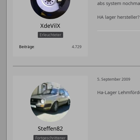
abs system nochma
HA lager hersteller
XdeVilX
Erleuchteter
Beiträge
4.729
5. September 2009
Ha-Lager Lehmförder
Steffen82
Fortgeschrittener