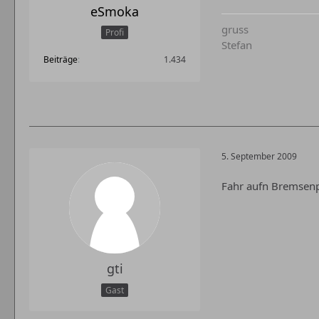
eSmoka
gruss
Profi
Stefan
Beiträge
1.434
5. September 2009
Fahr aufn Bremsenpr
gti
Gast