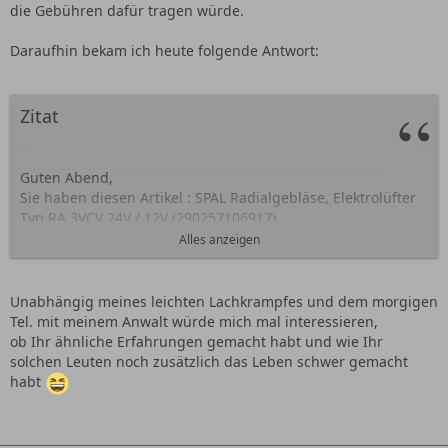
die Gebühren dafür tragen würde.
Daraufhin bekam ich heute folgende Antwort:
Zitat
Guten Abend,
Sie haben diesen Artikel : SPAL Radialgebläse, Elektrolüfter
Typ RA 3VCV 24V / 12V (290257106917)
gekauft jedoch erhebe
Ich selbst Ansprüche auf
Alles anzeigen
Verwendung in meinem PKW und wir können daher,
Disclaimergemäß, nicht überein kommen.
Bitte bestätigen Sie noch die EBAY Abschlußmeldung über
Unabhängig meines leichten Lachkrampfes und dem morgigen
die einvernehmliche Nichtabhandlung.
Tel. mit meinem Anwalt würde mich mal interessieren,
Dennoch wünsche Ich weiterhin viel Erfolg bei der
ob Ihr ähnliche Erfahrungen gemacht habt und wie Ihr
Artikelsuche und beim bieten.
solchen Leuten noch zusätzlich das Leben schwer gemacht
habt
MfG T.Diesing