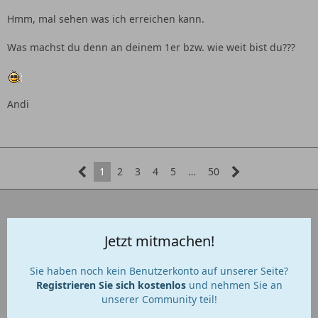
Hmm, mal sehen was ich erreichen kann.
Was machst du denn an deinem 1er bzw. wie weit bist du???
Andi
1
2
3
4
5
…
50
Jetzt mitmachen!
Sie haben noch kein Benutzerkonto auf unserer Seite?
Registrieren Sie sich kostenlos
und nehmen Sie an
unserer Community teil!