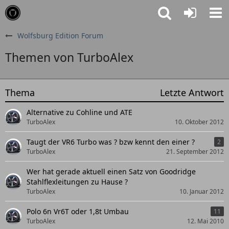
Wolfsburg Edition Forum
Themen von TurboAlex
Thema
Letzte Antwort
Alternative zu Cohline und ATE
TurboAlex
10. Oktober 2012
Taugt der VR6 Turbo was ? bzw kennt den einer ?
2
TurboAlex
21. September 2012
Wer hat gerade aktuell einen Satz von Goodridge
Stahlflexleitungen zu Hause ?
TurboAlex
10. Januar 2012
Polo 6n Vr6T oder 1,8t Umbau
11
TurboAlex
12. Mai 2010