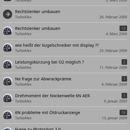
TurboAlex
2. März 2009
Rechtslenker umbauen
TurboAlex
26. Februar 2009
Rechtslenker umbauen
13
TurboAlex
4. März 2009
wie heißt der kugelschreiber mit display ??
TurboAlex
25. Februar 2009
Leistungskürzung bei O2 möglich ?
2
TurboAlex
11. Februar 2009
Ne frage zur Abwrackprämie
1
TurboAlex
4. Februar 2009
Drehmoment der Nockenwelle 6N AER
1
TurboAlex
9. Januar 2009
6N probleme mit Öldruckanzeige
18
TurboAlex
13. Januar 2009
Frage zu Photoshop 7.0