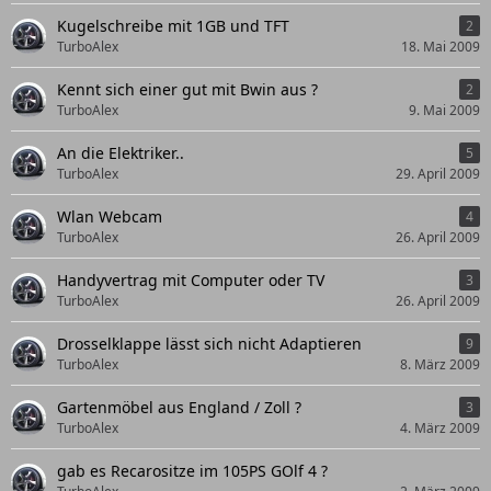
Kugelschreibe mit 1GB und TFT
2
TurboAlex
18. Mai 2009
Kennt sich einer gut mit Bwin aus ?
2
TurboAlex
9. Mai 2009
An die Elektriker..
5
TurboAlex
29. April 2009
Wlan Webcam
4
TurboAlex
26. April 2009
Handyvertrag mit Computer oder TV
3
TurboAlex
26. April 2009
Drosselklappe lässt sich nicht Adaptieren
9
TurboAlex
8. März 2009
Gartenmöbel aus England / Zoll ?
3
TurboAlex
4. März 2009
gab es Recarositze im 105PS GOlf 4 ?