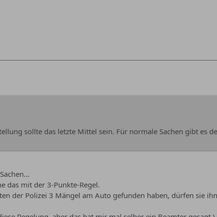
ellung sollte das letzte Mittel sein. Für normale Sachen gibt es 
Sachen...
ne das mit der 3-Punkte-Regel.
en der Polizei 3 Mängel am Auto gefunden haben, dürfen sie ihn
 diese Regelung, aber das hat mir mal selber ein Beamter gesagt )