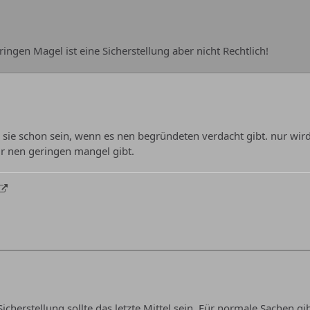
ngen Magel ist eine Sicherstellung aber nicht Rechtlich!
d sie schon sein, wenn es nen begründeten verdacht gibt. nur wird 
r nen geringen mangel gibt.
 Sicherstellung sollte das letzte Mittel sein. Für normale Sachen g