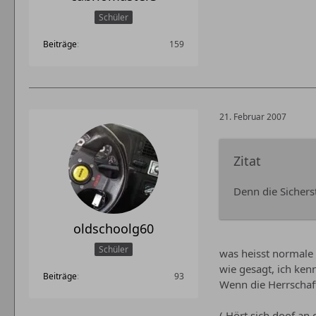
Schüler
Beiträge
159
21. Februar 2007
Zitat
Denn die Sicherst
oldschoolg60
Schüler
was heisst normale 
wie gesagt, ich ken
Beiträge
93
Wenn die Herrschaft
( Hört sich doof an