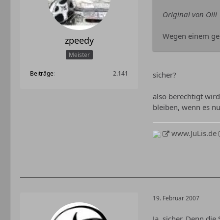
Original von Olli
Wegen einem geri
zpeedy
Meister
Beiträge
2.141
sicher?
also berechtigt wir
bleiben, wenn es nu
www.JuLis.de
19. Februar 2007
Ja, sicher. Denn die