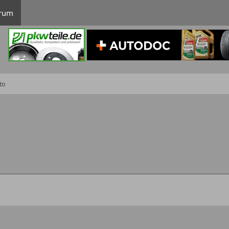
rum
to