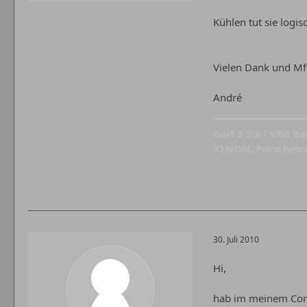
Kühlen tut sie logi
Vielen Dank und M
André
Golf 2 2,8 l VR6 B
XENON, Porschebr
30. Juli 2010
Hi,
hab im meinem Corr