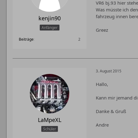
VR6 bj.93 hier steh
Was müsste ich denn
fahrzeug innen ber
kenjin90
Anfänger
Greez
Beiträge
2
3. August 2015
Hallo,
Kann mir jemand di
Danke & Gruß
LaMpeXL
Andre
Schüler