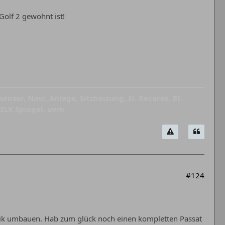
Golf 2 gewohnt ist!
nsor, Navi, Anlage, Sitzheizung, El. Recaros, BI-
SLK Spiegel, uvm.
#124
onik umbauen. Hab zum glück noch einen kompletten Passat