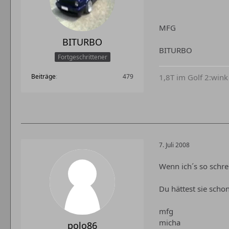
MFG
BITURBO
BITURBO
Fortgeschrittener
1,8T im Golf 2:wink
Beiträge
479
7. Juli 2008
Wenn ich´s so schre
Du hättest sie sch
mfg
micha
polo86