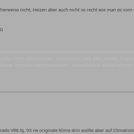
scherweise nicht, Heizen aber auch nicht so recht wie man es vom 
fG
aujahr 1990, Klimatronic, Tempomat, ABS, EFH, ESSHD, Regense
emse, Corrado Amaturenbrett, automatisch abblendbarer 
ado VR6 bj. 93 ne originale Klima drin wollte aber auf Climatr