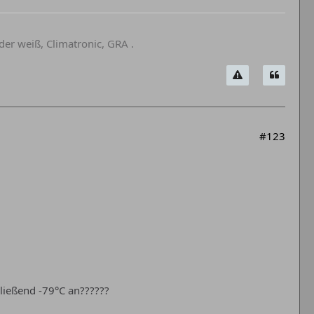
er weiß, Climatronic, GRA .
#123
ließend -79°C an??????