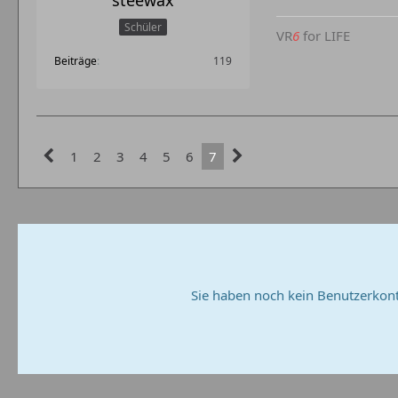
steewax
Schüler
VR
6
for LIFE
Beiträge
119
1
2
3
4
5
6
7
Sie haben noch kein Benutzerkont