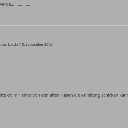
e.................
zt von
koschi
(
18. September 2015
)
Bitte ob mir einer von den alten Hasen die Anleitung schicken ka