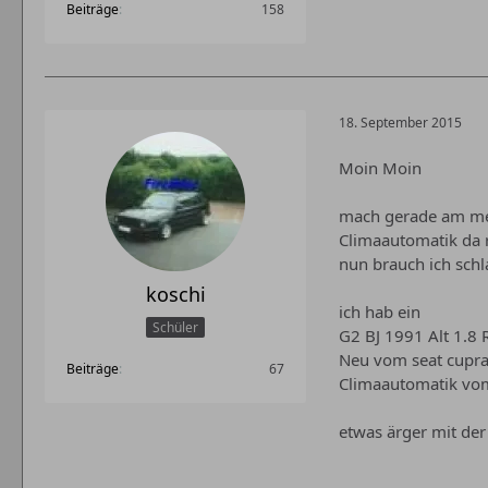
Beiträge
158
18. September 2015
Moin Moin
mach gerade am mein
Climaautomatik da r
nun brauch ich schla
koschi
ich hab ein
Schüler
G2 BJ 1991 Alt 1.8
Neu vom seat cupr
Beiträge
67
Climaautomatik vom 3
etwas ärger mit der k