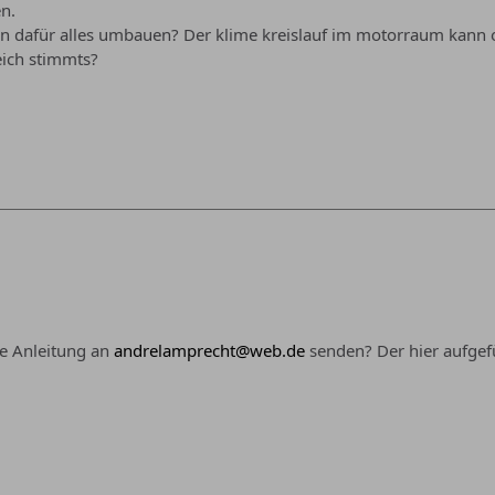
en.
 dafür alles umbauen? Der klime kreislauf im motorraum kann od
eich stimmts?
e Anleitung an
andrelamprecht@web.de
senden? Der hier aufgefü