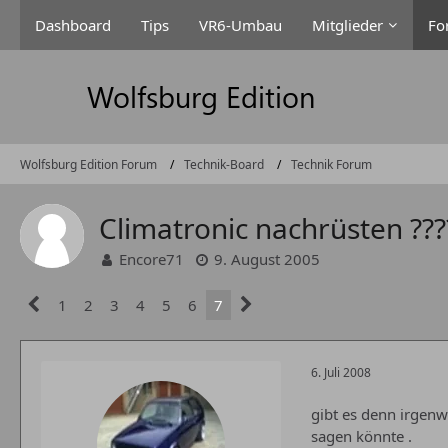
Dashboard
Tips
VR6-Umbau
Mitglieder
Fo
Wolfsburg Edition Forum
Technik-Board
Technik Forum
Climatronic nachrüsten ???
Encore71
9. August 2005
1
2
3
4
5
6
7
6. Juli 2008
gibt es denn irgen
sagen könnte .