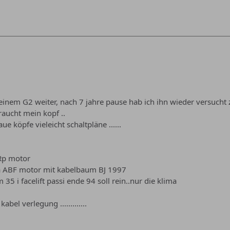
em G2 weiter, nach 7 jahre pause hab ich ihn wieder versucht zu
aucht mein kopf ..
ue köpfe vieleicht schaltpläne ......
 Rp motor
a ABF motor mit kabelbaum BJ 1997
5 i facelift passi ende 94 soll rein..nur die klima
abel verlegung .............