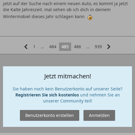
jetzt auf der Suche nach einem neuen Auto, es kommt ja jetzt
die Kalte Jahreszeit. mal sehen ob ich dich in deinem
Wintermobiel dieses Jahr schlagen kann
1
…
484
485
486
…
939
Jetzt mitmachen!
Sie haben noch kein Benutzerkonto auf unserer Seite?
Registrieren Sie sich kostenlos
und nehmen Sie an
unserer Community teil!
Benutzerkonto erstellen
Anmelden