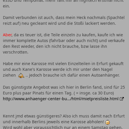
eSSD und Tempomat. mehr fällt mir an hightech erstmal nicht
ein.
Damit verbunden ist auch, dass mein Heck nochmals (Spachtel
reizt auf) neu gecleant wird und die Stoßi lackiert werden.
Aber
, da es teuer ist, die Teile einzeln zu kaufen, kaufe ich wie
immer komplette Autos (fahrbar oder auch nicht) und verkaufe
den Rest wieder, den ich nicht brauche, bzw lasse ihn
verschrotten.
Habe mir eine Karosse mit vielen Einzelteilen in Erfurt gekauft
und auch Kane's Karosse werde ich mir unter den Nagel
ziehen
.. jedoch brauche ich dafür einen Autoanhänger.
Das günstigste Angebot was ich hier in Berlin fand, sind für 25
Euro plus paar Pinats für einen Tag. ( = insge. ca 30 Euro)
http://www.anhaenger-center-bu…/html/mietpreisliste.html
Kennt jmd etwas günstigeres? Also ich muss damit nach Erfurt
und innerhalb Berlins jeweils eine Karosse abholen!
Wird wohl aber voraussichtlich nur an einem Samstag gehen.