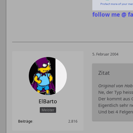
follow me @ f
5. Februar 2004
Zitat
Original von Ha
Ne, der Typ heis
Der kommt aus G
ElBarto
Eigentlich sehr n
Meister
Und bei 4 Felgen
Beiträge
2.816