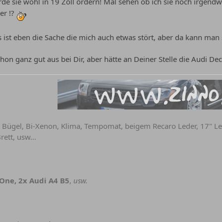
erde sie wohl in 19 Zoll ordern! Mal sehen ob ich sie noch irg
er !?
 ist eben die Sache die mich auch etwas stört, aber da kann man
schon ganz gut aus bei Dir, aber hätte an Deiner Stelle die Audi D
t Bügel, Bi-Xenon, Klima, Tempomat, beigem Recaro Leder, 17" L
rett, usw...
 One, 2x Audi A4 B5
,
usw.