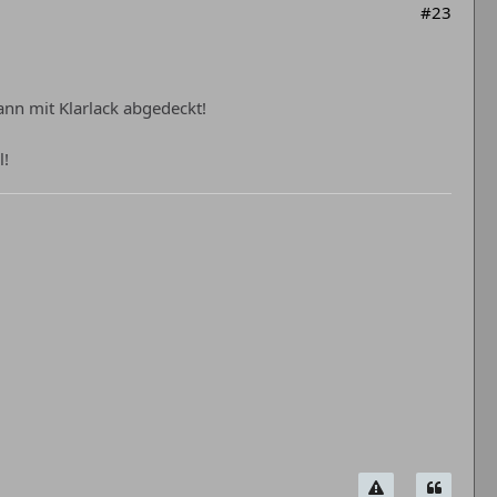
#23
dann mit Klarlack abgedeckt!
l!