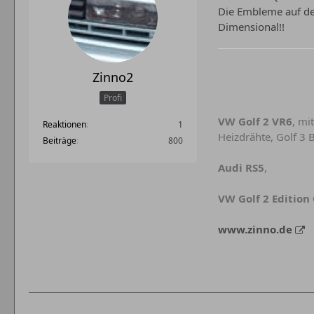
Die Embleme auf den
Dimensional!!
Zinno2
Profi
VW Golf 2 VR6
, mi
Reaktionen
1
Heizdrähte, Golf 3 B
Beiträge
800
Audi RS5
,
VW Golf 2 Edition
www.zinno.de