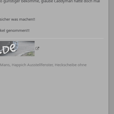
endwo günstiger bekomme, glaube Caddyman hatte doch mal
 sicher was machen!!
eckel genommen!!!
eMans, Happich Ausstellfenster, Heckscheibe ohne