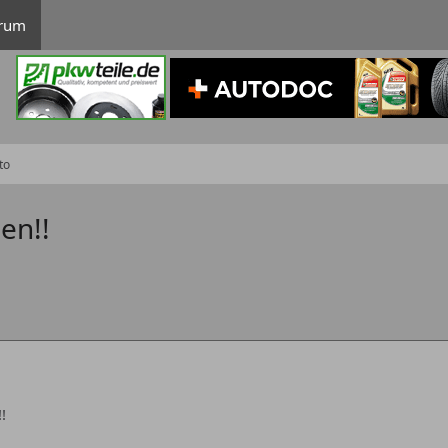
rum
to
en!!
!