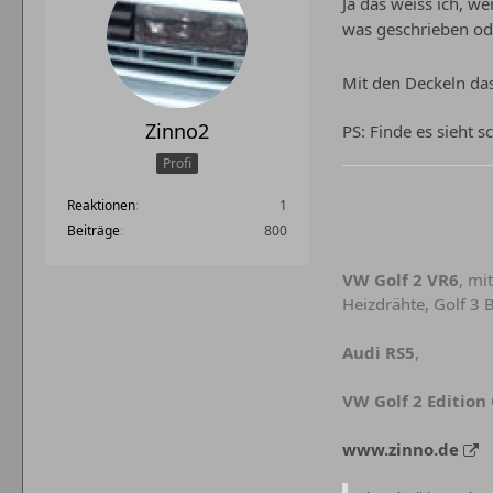
Ja das weiss ich, w
was geschrieben od
Mit den Deckeln das
Zinno2
PS: Finde es sieht 
Profi
Reaktionen
1
Beiträge
800
VW Golf 2 VR6
, mi
Heizdrähte, Golf 3 B
Audi RS5
,
VW Golf 2 Edition
www.zinno.de