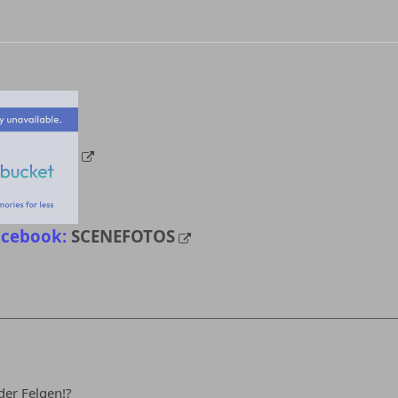
acebook:
SCENEFOTOS
 der Felgen!?