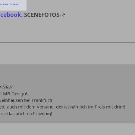
acebook:
SCENEFOTOS
bi-NRW
st MB Design!
elnhausen bei Frankfurt!
ett, auch mit dem Versand, der ist nämlich im Preis mit drin!!
 ist das auch nicht wenig!