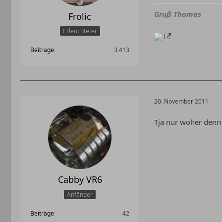
Gruß Thomas
Frolic
Erleuchteter
Beiträge
3.413
20. November 2011
Tja nur woher denn
Cabby VR6
Anfänger
Beiträge
42