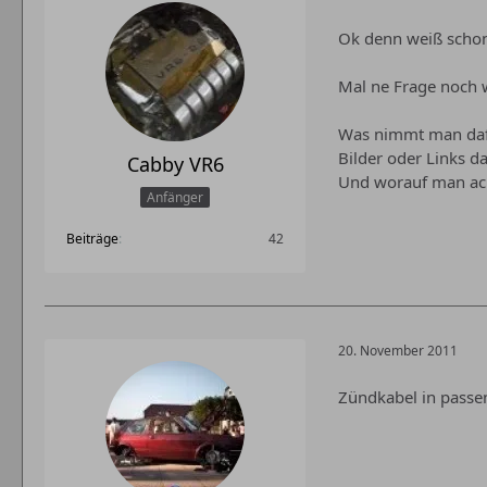
Ok denn weiß scho
Mal ne Frage noch 
Was nimmt man daf
Bilder oder Links d
Cabby VR6
Und worauf man ac
Anfänger
Beiträge
42
20. November 2011
Zündkabel in passen