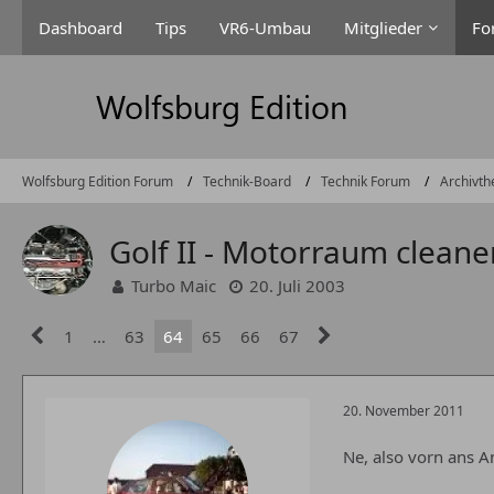
Dashboard
Tips
VR6-Umbau
Mitglieder
Fo
Wolfsburg Edition Forum
Technik-Board
Technik Forum
Archivth
Golf II - Motorraum cleane
Turbo Maic
20. Juli 2003
1
…
63
64
65
66
67
20. November 2011
Ne, also vorn ans An