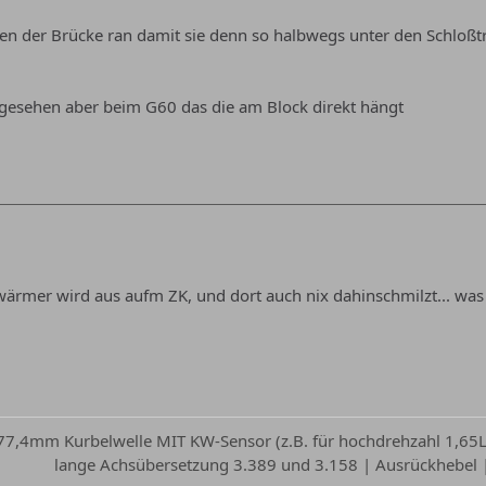
den der Brücke ran damit sie denn so halbwegs unter den Schloßtr
 gesehen aber beim G60 das die am Block direkt hängt
 wärmer wird aus aufm ZK, und dort auch nix dahinschmilzt... was
 77,4mm Kurbelwelle MIT KW-Sensor (z.B. für hochdrehzahl 1,65L 
lange Achsübersetzung 3.389 und 3.158 | Ausrückhebel | 