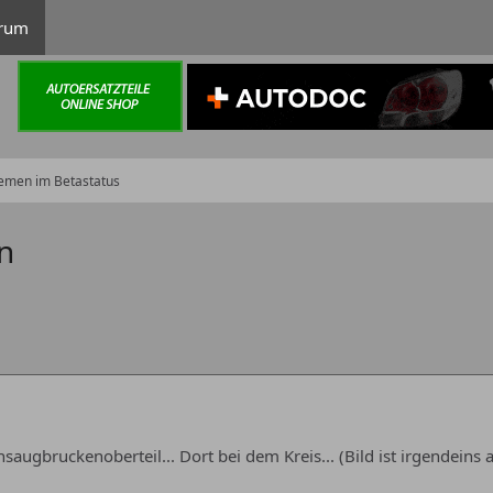
rum
emen im Betastatus
n
saugbruckenoberteil... Dort bei dem Kreis... (Bild ist irgendeins