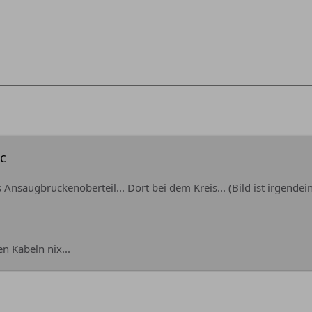
ic
 Ansaugbruckenoberteil... Dort bei dem Kreis... (Bild ist irgende
n Kabeln nix...