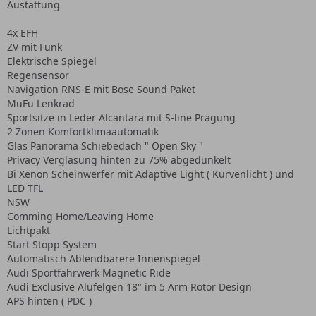
Austattung
4x EFH
ZV mit Funk
Elektrische Spiegel
Regensensor
Navigation RNS-E mit Bose Sound Paket
MuFu Lenkrad
Sportsitze in Leder Alcantara mit S-line Prägung
2 Zonen Komfortklimaautomatik
Glas Panorama Schiebedach " Open Sky "
Privacy Verglasung hinten zu 75% abgedunkelt
Bi Xenon Scheinwerfer mit Adaptive Light ( Kurvenlicht ) und
LED TFL
NSW
Comming Home/Leaving Home
Lichtpakt
Start Stopp System
Automatisch Ablendbarere Innenspiegel
Audi Sportfahrwerk Magnetic Ride
Audi Exclusive Alufelgen 18" im 5 Arm Rotor Design
APS hinten ( PDC )