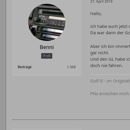
27. April 2016
Hallo,
ich habe auch jetzt d
Da war dann der Gol
Aber ich bin immerh
Benni
gar nicht.
Profi
Und den GL habe ich
doch nie fahren.
Beiträge
1.368
Golf II - im Origina
PNs erreichen mich 