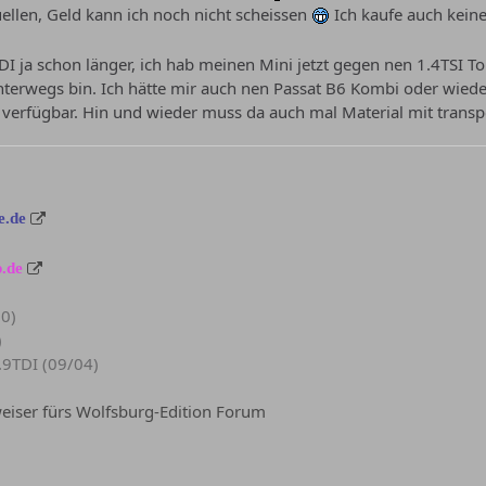
uellen, Geld kann ich noch nicht scheissen
Ich kaufe auch kei
I ja schon länger, ich hab meinen Mini jetzt gegen nen 1.4TSI To
nterwegs bin. Ich hätte mir auch nen Passat B6 Kombi oder wiede
 verfügbar. Hin und wieder muss da auch mal Material mit trans
e.de
.de
90)
)
.9TDI (09/04)
iser fürs Wolfsburg-Edition Forum