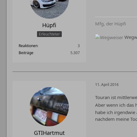
Mfg, der Hüpfi
Hüpfi
Erleuchteter
Wegwe
Reaktionen
3
Beiträge
5.307
11. April 2016
Touran ist mittlerw
Aber wenn ich das h
habe ich irgendwie 
nachdem meine Tocht
GTIHartmut