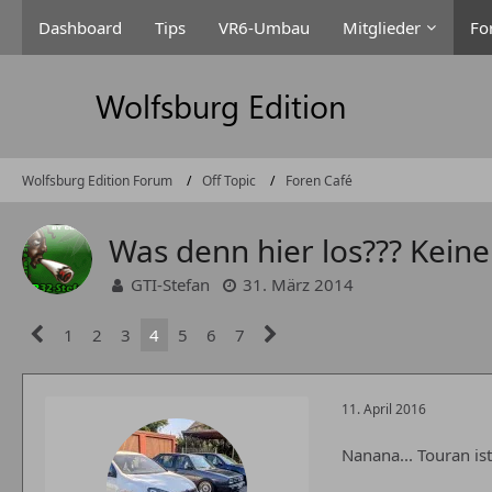
Dashboard
Tips
VR6-Umbau
Mitglieder
Fo
Wolfsburg Edition Forum
Off Topic
Foren Café
Was denn hier los??? Keine
GTI-Stefan
31. März 2014
1
2
3
4
5
6
7
11. April 2016
Nanana... Touran is