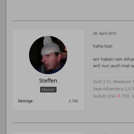
26. April 2016
haha top!
wir haben nen Alha
will nun auch mal 
Steffen
Golf 2 CL Madison
Seat Alhambra 2,0 
Meister
Suzuki GSX-
R
750 -
Beiträge
2.766