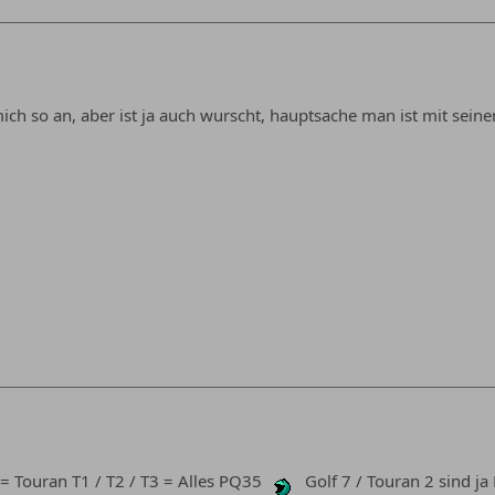
mich so an, aber ist ja auch wurscht, hauptsache man ist mit sei
5 = Touran T1 / T2 / T3 = Alles PQ35
Golf 7 / Touran 2 sind ja