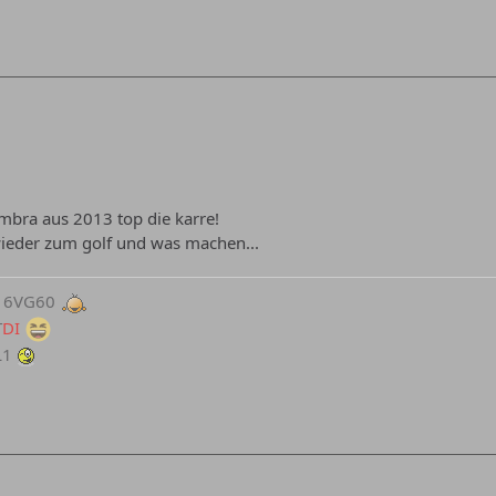
mbra aus 2013 top die karre!
wieder zum golf und was machen...
 16VG60
T
DI
L1