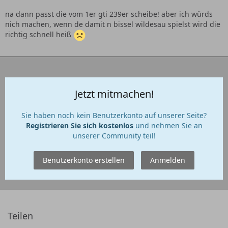
na dann passt die vom 1er gti 239er scheibe! aber ich würds
nich machen, wenn de damit n bissel wildesau spielst wird die
richtig schnell heiß
Jetzt mitmachen!
Sie haben noch kein Benutzerkonto auf unserer Seite?
Registrieren Sie sich kostenlos
und nehmen Sie an
unserer Community teil!
Benutzerkonto erstellen
Anmelden
Teilen