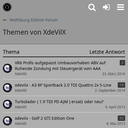
Wolfsburg Edition Forum
Themen von XdeVilX
Thema
Letzte Antwort
VR6 Profis aufgepasst Umbauvorhaben ABV auf
2
Ruhende Zündung mit Steuergerät vom AAA
XdeVilX
23. März 2016
xdevilx - A3 8P Sportback 2.0 TDI Quattro 2x S-Line
19
XdeVilX
2. September 2014
Turbolader ( 1.9 TDI PD AJM ) ersatz oder neu?
XdeVilX
9. April 2013
xdevilx - Golf 2 GTI Edition One
33
XdeVilX
8. Mai 2013