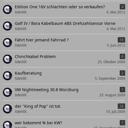
Edition One 16V schlachten oder so verkaufen?
4
XdeVilX
6. Mai 2012
Golf IV / Bora Kabelbaum ABS Drehzahlsensor Vorne
XdeVilX
4. Mai 2012
Fährt hier jemand Fahrrad ?
18
XdeVilX
5. Juni 2012
Chinchkabel Problem
6
XdeVilX
25. Oktober 2009
Kaufberatung
2
XdeVilX
5. September 2009
VW Nightmeeting 30.8 Würzburg
1
XdeVilX
25. August 2009
der "King of Pop" ist tot.
28
XdeVilX
10. Juli 2009
wer bekommt % bei KW?
7