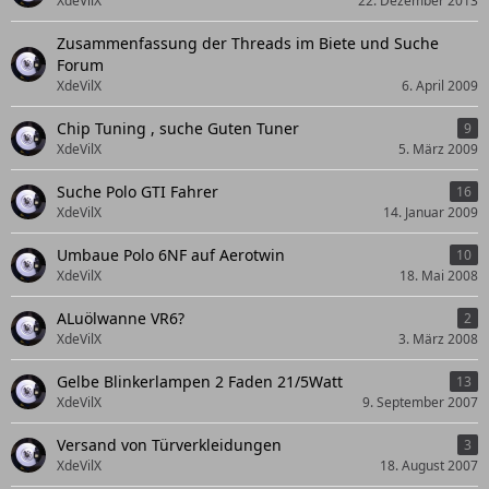
XdeVilX
22. Dezember 2013
Zusammenfassung der Threads im Biete und Suche
Forum
XdeVilX
6. April 2009
Chip Tuning , suche Guten Tuner
9
XdeVilX
5. März 2009
Suche Polo GTI Fahrer
16
XdeVilX
14. Januar 2009
Umbaue Polo 6NF auf Aerotwin
10
XdeVilX
18. Mai 2008
ALuölwanne VR6?
2
XdeVilX
3. März 2008
Gelbe Blinkerlampen 2 Faden 21/5Watt
13
XdeVilX
9. September 2007
Versand von Türverkleidungen
3
XdeVilX
18. August 2007