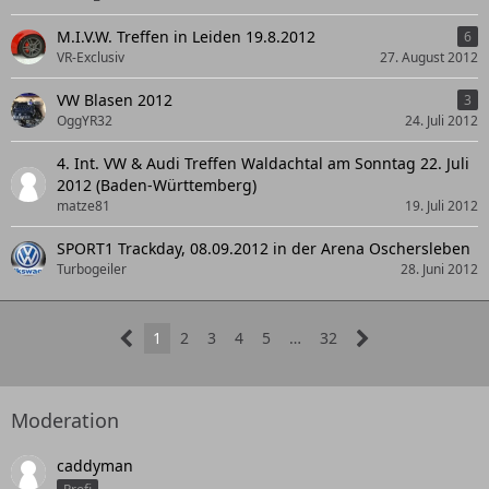
M.I.V.W. Treffen in Leiden 19.8.2012
6
VR-Exclusiv
27. August 2012
VW Blasen 2012
3
OggYR32
24. Juli 2012
4. Int. VW & Audi Treffen Waldachtal am Sonntag 22. Juli
2012 (Baden-Württemberg)
matze81
19. Juli 2012
SPORT1 Trackday, 08.09.2012 in der Arena Oschersleben
Turbogeiler
28. Juni 2012
1
2
3
4
5
…
32
Moderation
caddyman