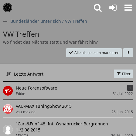
Bundesländer unter sich / VW Treffen
VW Treffen
wo findet das Nächste statt und wer fährt hin?
Alle als gelesen markieren
Letzte Antwort
Filter
Neue Forensoftware
1
Eddie
31. Juli 2022
VAU-MAX TuningShow 2015
vau-max.de
26. Juni 2015
"Cars&Fun" 48. Int. Osnabrücker Bergrennen
1./2.08.2015
MSCOS
26. Mai 2015