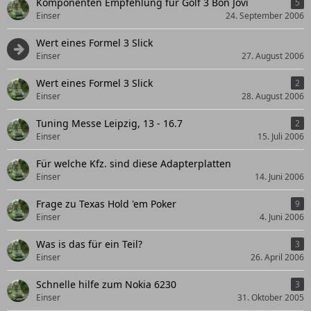
Komponenten Empfehlung für Golf 3 Bon Jovi
5
Einser
24. September 2006
Wert eines Formel 3 Slick
Einser
27. August 2006
Wert eines Formel 3 Slick
2
Einser
28. August 2006
Tuning Messe Leipzig, 13 - 16.7
2
Einser
15. Juli 2006
Für welche Kfz. sind diese Adapterplatten
Einser
14. Juni 2006
Frage zu Texas Hold 'em Poker
9
Einser
4. Juni 2006
Was is das für ein Teil?
3
Einser
26. April 2006
Schnelle hilfe zum Nokia 6230
3
Einser
31. Oktober 2005