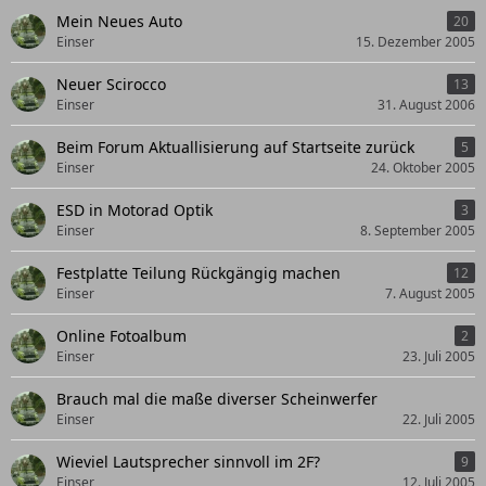
Mein Neues Auto
20
Einser
15. Dezember 2005
Neuer Scirocco
13
Einser
31. August 2006
Beim Forum Aktuallisierung auf Startseite zurück
5
Einser
24. Oktober 2005
ESD in Motorad Optik
3
Einser
8. September 2005
Festplatte Teilung Rückgängig machen
12
Einser
7. August 2005
Online Fotoalbum
2
Einser
23. Juli 2005
Brauch mal die maße diverser Scheinwerfer
Einser
22. Juli 2005
Wieviel Lautsprecher sinnvoll im 2F?
9
Einser
12. Juli 2005