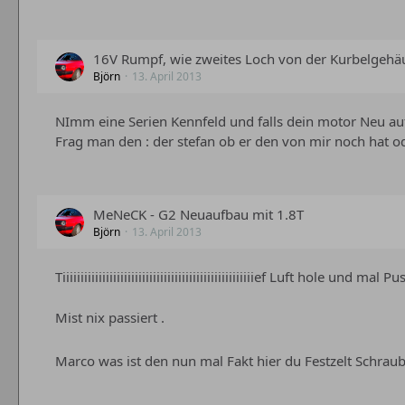
16V Rumpf, wie zweites Loch von der Kurbelgehä
Björn
13. April 2013
NImm eine Serien Kennfeld und falls dein motor Neu aufg
Frag man den : der stefan ob er den von mir noch hat od
MeNeCK - G2 Neuaufbau mit 1.8T
Björn
13. April 2013
Tiiiiiiiiiiiiiiiiiiiiiiiiiiiiiiiiiiiiiiiiiiiiiiiiiiiiief Luft hole und mal P
Mist nix passiert .
Marco was ist den nun mal Fakt hier du Festzelt Schrau