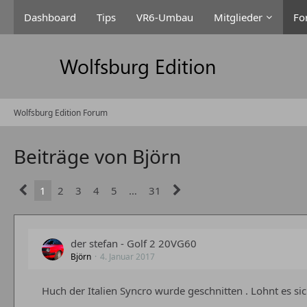
Dashboard
Tips
VR6-Umbau
Mitglieder
Fo
Wolfsburg Edition Forum
Beiträge von Björn
1
2
3
4
5
…
31
der stefan - Golf 2 20VG60
Björn
4. Januar 2017
Huch der Italien Syncro wurde geschnitten . Lohnt es s