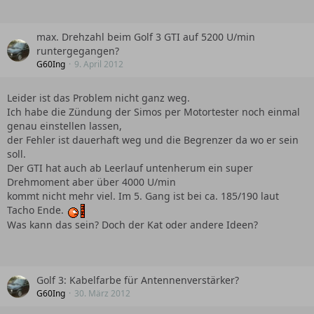
mögliche Auswirkung:
- Drehzahlbegrenzung auch ca. 5000U/min
max. Drehzahl beim Golf 3 GTI auf 5200 U/min
- verminderte Leistung
runtergegangen?
- schlechtes Startverhalten
G60Ing
9. April 2012
- erhöhter Kraftstoffverbrauch
Leider ist das Problem nicht ganz weg.
Ich habe die Zündung der Simos per Motortester noch einmal
genau einstellen lassen,
der Fehler ist dauerhaft weg und die Begrenzer da wo er sein
soll.
Der GTI hat auch ab Leerlauf untenherum ein super
Drehmoment aber über 4000 U/min
kommt nicht mehr viel. Im 5. Gang ist bei ca. 185/190 laut
Tacho Ende.
Was kann das sein? Doch der Kat oder andere Ideen?
Golf 3: Kabelfarbe für Antennenverstärker?
G60Ing
30. März 2012