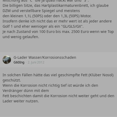
Mischung aus "C" die ja quasi nackt war und "S".
Die billigen Sitze, das Hartplastikarmaturenbrett, ich glaube
DZM und verstellbare Spiegel und meistens
den kleinen 1,1L (50PS) oder den 1,3L (50PS) Motor.
Insofern denke ich nicht das er mehr wert ist als jeder andere
Golf 1 und eher wenioger als ein "GL/GLS/GX".
Je nach Zustand von 100 Euro bis max. 2500 Euro wenn wie Top
und wenig gelaufen.
G-Lader Wasser/Korrosionsschaden
G60Ing
2. Juni 2012
In solchen Fällen hätte das viel geschimpfte Fett (Klüber Nosol)
geschützt.
Wenn die Korrosion nicht richtig tief ist würde ich den
Verdränger dünn mit dem
Fett beschichten damit die Korrosion nicht weiter geht und den
Lader weiter nutzen.