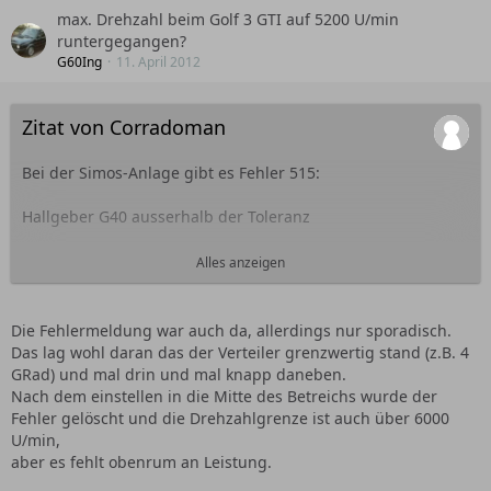
max. Drehzahl beim Golf 3 GTI auf 5200 U/min
runtergegangen?
G60Ing
11. April 2012
Zitat von Corradoman
Bei der Simos-Anlage gibt es Fehler 515:
Hallgeber G40 ausserhalb der Toleranz
mögliche Ursachen:
Alles anzeigen
- G40 defekt
- Leitungsunterbrechung
Die Fehlermeldung war auch da, allerdings nur sporadisch.
- Leitung hat Kurzschluß nach Plus
Das lag wohl daran das der Verteiler grenzwertig stand (z.B. 4
- Leitung hat Kurzschluß nach Masse
GRad) und mal drin und mal knapp daneben.
- Wackelkontakt
Nach dem einstellen in die Mitte des Betreichs wurde der
- keine Übereinstimmung der OT-Markierung am
Fehler gelöscht und die Drehzahlgrenze ist auch über 6000
Zündverteiler
U/min,
aber es fehlt obenrum an Leistung.