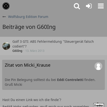
Wolfsburg Edition Forum
Beiträge von G60Ing
Golf 3 GTI: ABS Fehlermeldung "Steuergerät falsch
codiert"?
G60Ing
13. März 2013
Zitat von Micki_Krause
Die Pin Belegung solltest du bei
Eddi Controletti
finden.
Gruß Micki
Hast Du einen Link wo ich die finde`?
*edit* Habs gefunden, muß mich nur noch anmelden...