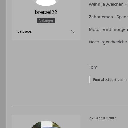
Wenn ja ,welchen He
bretzel22
Zahnriemen +Spannro
Anfänger
Motor wird morgen 
Beiträge
45
Noch irgendwelche t
Tom
Einmal editiert, zuletz
25. Februar 2007