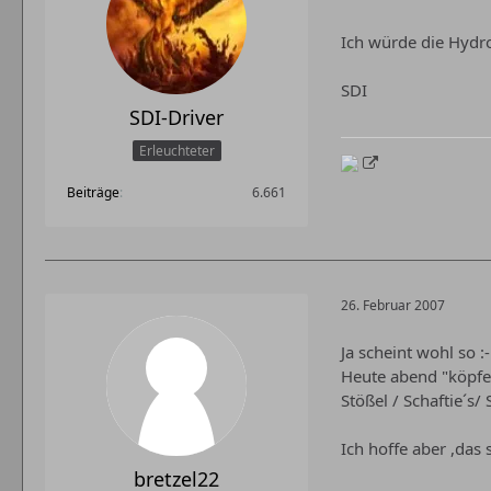
Ich würde die Hydro
SDI
SDI-Driver
Erleuchteter
Beiträge
6.661
26. Februar 2007
Ja scheint wohl so :-
Heute abend "köpfe 
Stößel / Schaftie´s/
Ich hoffe aber ,das 
bretzel22