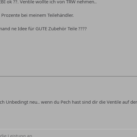
FEBI ok ??. Ventile wollte ich von TRW nehmen..
Prozente bei meinem Teilehändler.
mand ne Idee für GUTE Zubehör Teile ????
h Unbedingt neu.. wenn du Pech hast sind dir die Ventile auf d
die Leistung an,