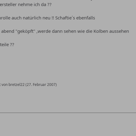
rsteller nehme ich da ??
lle auch natürlich neu !! Schaftie´s ebenfalls
abend "geköpft" ,werde dann sehen wie die Kolben aussehen
eile ??
t von bretzel22 (
27. Februar 2007
)