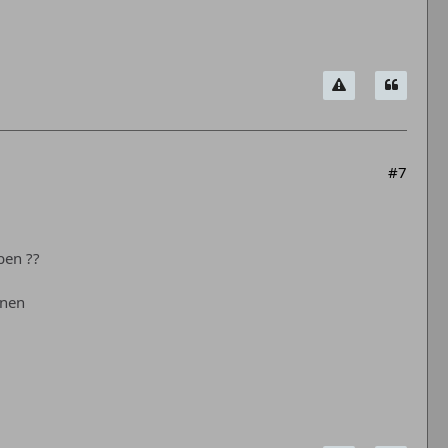
#7
ben ??
nnen