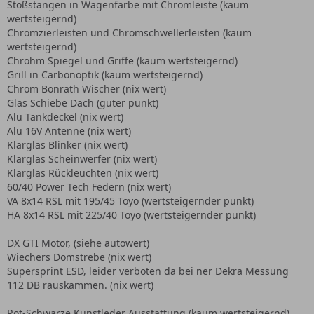
Stoßstangen in Wagenfarbe mit Chromleiste (kaum
wertsteigernd)
Chromzierleisten und Chromschwellerleisten (kaum
wertsteigernd)
Chrohm Spiegel und Griffe (kaum wertsteigernd)
Grill in Carbonoptik (kaum wertsteigernd)
Chrom Bonrath Wischer (nix wert)
Glas Schiebe Dach (guter punkt)
Alu Tankdeckel (nix wert)
Alu 16V Antenne (nix wert)
Klarglas Blinker (nix wert)
Klarglas Scheinwerfer (nix wert)
Klarglas Rückleuchten (nix wert)
60/40 Power Tech Federn (nix wert)
VA 8x14 RSL mit 195/45 Toyo (wertsteigernder punkt)
HA 8x14 RSL mit 225/40 Toyo (wertsteigernder punkt)
DX GTI Motor, (siehe autowert)
Wiechers Domstrebe (nix wert)
Supersprint ESD, leider verboten da bei ner Dekra Messung
112 DB rauskammen. (nix wert)
Rot-Schwarze Kunstleder Ausstattung (kaum wertsteigernd)