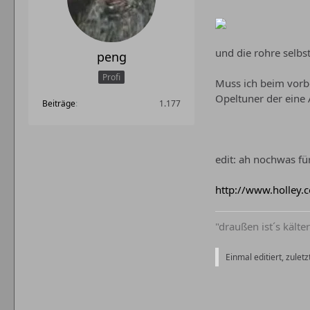
und die rohre selbs
peng
Profi
Muss ich beim vorb
Opeltuner der eine 
Beiträge
1.177
edit: ah nochwas fü
http://www.holley.
"draußen ist´s kälter
Einmal editiert, zulet