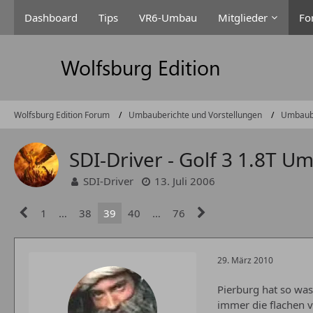
Dashboard
Tips
VR6-Umbau
Mitglieder
Fo
Wolfsburg Edition Forum
Umbauberichte und Vorstellungen
Umbaub
SDI-Driver - Golf 3 1.8T U
SDI-Driver
13. Juli 2006
1
…
38
39
40
…
76
29. März 2010
Pierburg hat so was
immer die flachen v