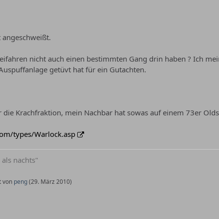
t angeschweißt.
eifahren nicht auch einen bestimmten Gang drin haben ? Ich mei
Auspuffanlage getüvt hat für ein Gutachten.
r die Krachfraktion, mein Nachbar hat sowas auf einem 73er Oldsmo
com/types/Warlock.asp
 als nachts"
zt von
peng
(
29. März 2010
)