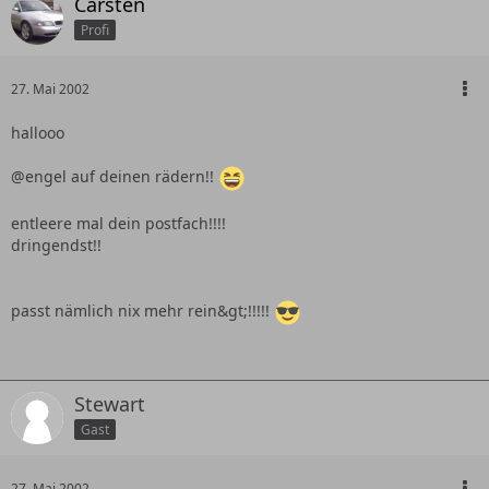
Carsten
Profi
27. Mai 2002
hallooo
@engel auf deinen rädern!!
entleere mal dein postfach!!!!
dringendst!!
passt nämlich nix mehr rein&gt;!!!!!
Stewart
Gast
27. Mai 2002