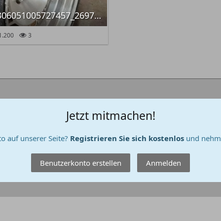
663296699_26306051005727457_2697663297522820120_n.jpg
1.200
3
Jetzt mitmachen!
o auf unserer Seite?
Registrieren Sie sich kostenlos
und nehme
Benutzerkonto erstellen
Anmelden