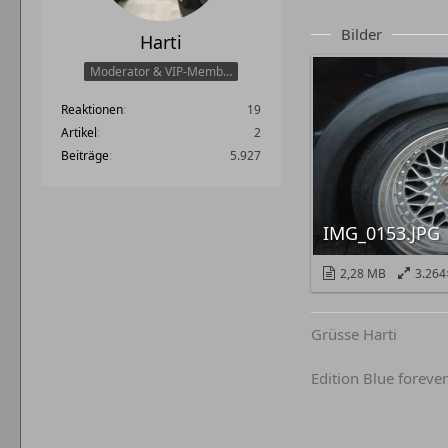
Bilder
Harti
Moderator & VIP-Member
Reaktionen
19
Artikel
2
Beiträge
5.927
IMG_0153.JPG
2,28 MB
3.264
Grüsse Harti
Edition Blue forever