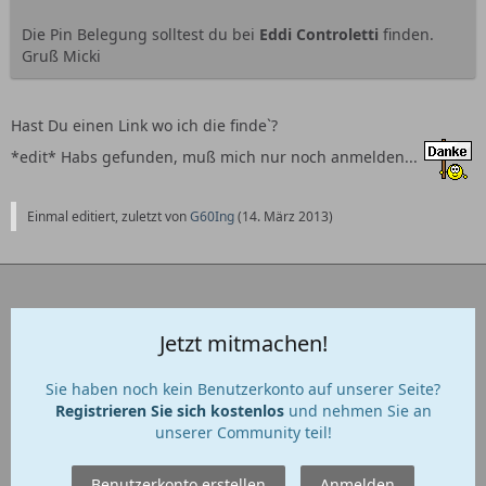
Die Pin Belegung solltest du bei
Eddi Controletti
finden.
Gruß Micki
Hast Du einen Link wo ich die finde`?
*edit* Habs gefunden, muß mich nur noch anmelden...
Einmal editiert, zuletzt von
G60Ing
(
14. März 2013
)
Jetzt mitmachen!
Sie haben noch kein Benutzerkonto auf unserer Seite?
Registrieren Sie sich kostenlos
und nehmen Sie an
unserer Community teil!
Benutzerkonto erstellen
Anmelden