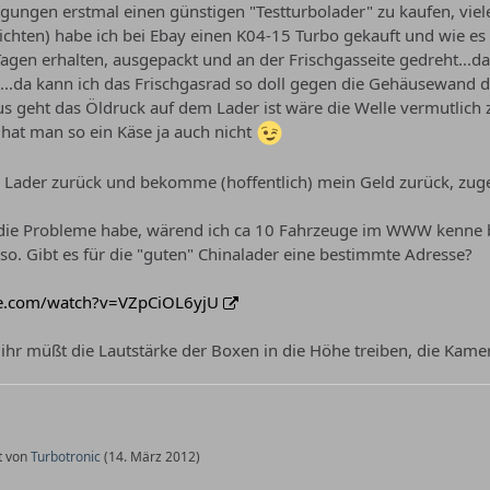
ungen erstmal einen günstigen "Testturbolader" zu kaufen, viel
richten) habe ich bei Ebay einen K04-15 Turbo gekauft und wie es 
Tagen erhalten, ausgepackt und an der Frischgasseite gedreht...
...da kann ich das Frischgasrad so doll gegen die Gehäusewand 
geht das Öldruck auf dem Lader ist wäre die Welle vermutlich zen
hat man so ein Käse ja auch nicht
 Lader zurück und bekomme (hoffentlich) mein Geld zurück, zuges
 die Probleme habe, wärend ich ca 10 Fahrzeuge im WWW kenne bei
so. Gibt es für die "guten" Chinalader eine bestimmte Adresse?
e.com/watch?v=VZpCiOL6yjU
ihr müßt die Lautstärke der Boxen in die Höhe treiben, die Kamera
zt von
Turbotronic
(
14. März 2012
)