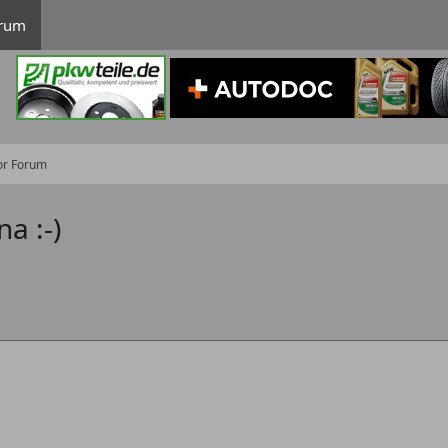
rum
or Forum
a :-)