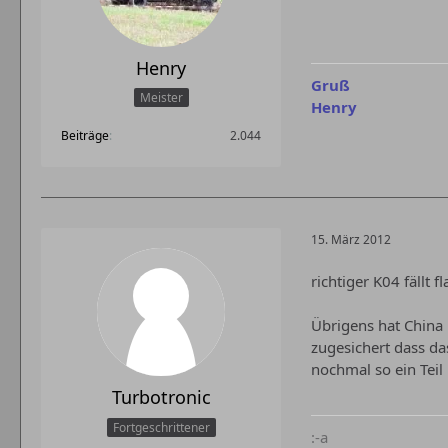
Henry
Gruß
Meister
Henry
Beiträge
2.044
15. März 2012
richtiger K04 fällt
Übrigens hat China 
zugesichert dass das 
nochmal so ein Tei
Turbotronic
Fortgeschrittener
:-a