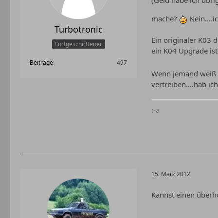
(Geld habe ich übri
mache?
Nein....
Turbotronic
Ein originaler K03 
Fortgeschrittener
ein K04 Upgrade ist
Beiträge
497
Wenn jemand weiß we
vertreiben....hab ic
:-a
15. März 2012
Kannst einen überho