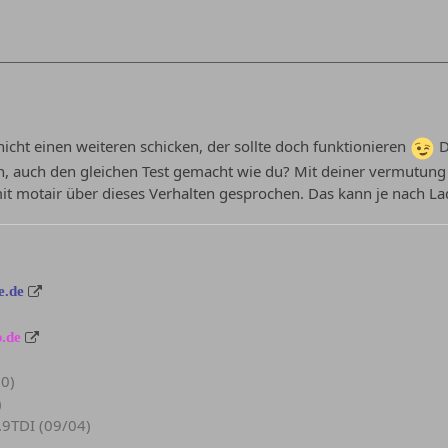
nicht einen weiteren schicken, der sollte doch funktionieren
D
, auch den gleichen Test gemacht wie du? Mit deiner vermutung b
mit motair über dieses Verhalten gesprochen. Das kann je nach L
e.de
.de
90)
)
.9TDI (09/04)