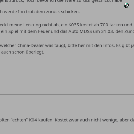
gens zurück, noch bevor ich die Ware zurück geschickt habe
ich werde Ihn trotzdem zurück schicken.
deckt meine Leistung nicht ab, ein K03S kostet ab 700 tacken und 
 ein Spiel mit dem Feuer und das Auto MUSS um 31.03. den Zünds
lcher China-Dealer was taugt, bitte her mit den Infos. Es gibt j
h auch schon überlegt.
lten "echten" K04 kaufen. Kostet zwar auch nicht wenige, aber da