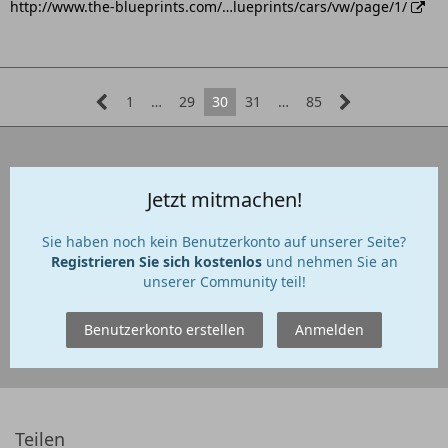
http://www.the-blueprints.com/…lueprints/cars/vw/page/1/
1
…
29
30
31
…
85
Jetzt mitmachen!
Sie haben noch kein Benutzerkonto auf unserer Seite?
Registrieren Sie sich kostenlos
und nehmen Sie an
unserer Community teil!
Benutzerkonto erstellen
Anmelden
Teilen