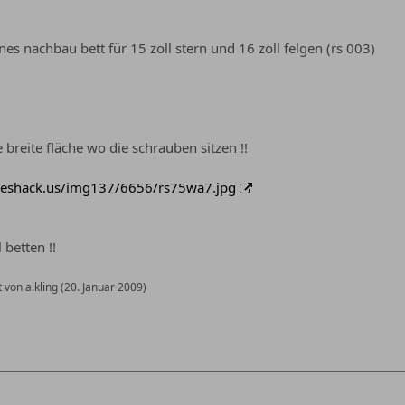
eines nachbau bett für 15 zoll stern und 16 zoll felgen (rs 003)
breite fläche wo die schrauben sitzen !!
geshack.us/img137/6656/rs75wa7.jpg
 betten !!
 von a.kling (
20. Januar 2009
)