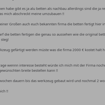
 habe gibt es ja alu betten als nachbau allerdings sind die ja rec
was mich abschreckt meine umzubauen !!
 einer Großen auch euch bekannten firma die betten fertigt hier i
rf die betten fertigen die genau so aussehen wie die original bet
 steg!
rkzeug gefärtigt werden müste was die firma 2000 € kostet halt hie
 frage wennn interesse besteht würde ich mich mit der Firma noc
 gewünschten breite bestellen kann !!
ochen dauern bis das werkzeug gebaut wird und nochmal 2 wochen
ich !!