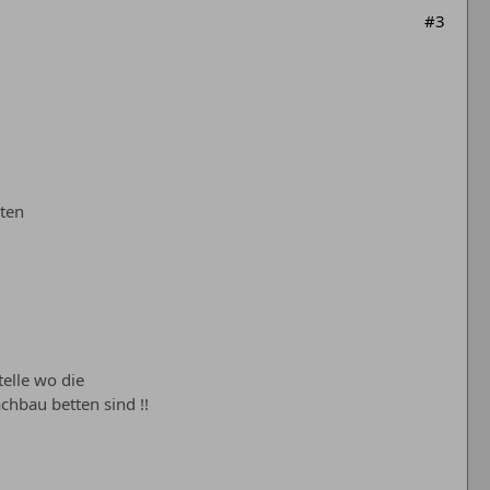
#3
tten
elle wo die
chbau betten sind !!