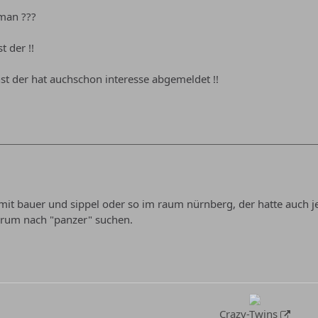
man ???
t der !!
t der hat auchschon interesse abgemeldet !!
it bauer und sippel oder so im raum nürnberg, der hatte auch j
orum nach "panzer" suchen.
Crazy-Twins