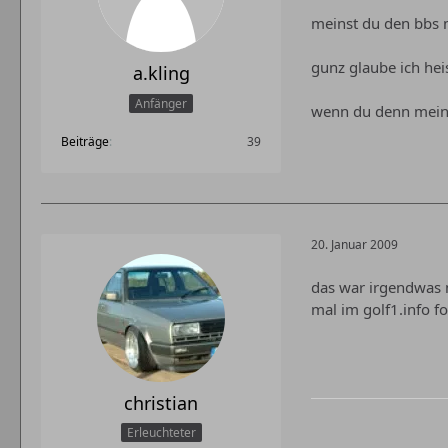
meinst du den bbs 
gunz glaube ich heis
a.kling
Anfänger
wenn du denn meins
Beiträge
39
20. Januar 2009
das war irgendwas m
mal im golf1.info f
christian
Erleuchteter