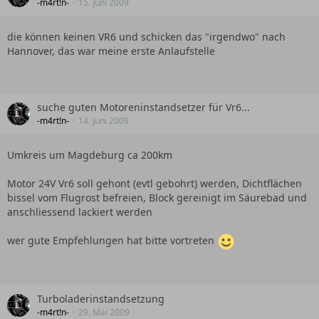
-m4rt!n-
15. Juni 2009
die können keinen VR6 und schicken das "irgendwo" nach
Hannover, das war meine erste Anlaufstelle
suche guten Motoreninstandsetzer für Vr6...
-m4rt!n-
14. Juni 2009
Umkreis um Magdeburg ca 200km
Motor 24V Vr6 soll gehont (evtl gebohrt) werden, Dichtflächen
bissel vom Flugrost befreien, Block gereinigt im Säurebad und
anschliessend lackiert werden
wer gute Empfehlungen hat bitte vortreten
Turboladerinstandsetzung
-m4rt!n-
29. Mai 2009