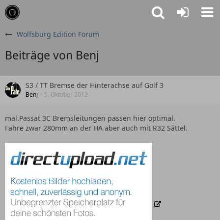
Wolfsburg Edition Forum
Beiträge von Benj
S3 / TT Bremse der Hinterachse auf Golf 3
Benj
5. Oktober 2012
mal.Passat 3C Bremsleitungen passen hier optimal.
Fahre zwar 280mm an der HA aber auch mit R32 Sättel.