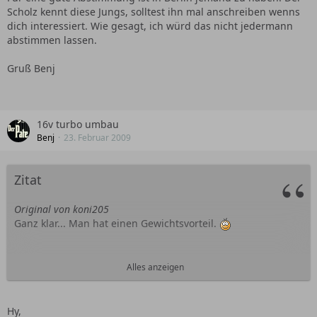
1,8 bar nur als 1,5 bar erkennt und beides nur als normale
Scholz kennt diese Jungs, solltest ihn mal anschreiben wenns
Volllast mit 1,5 bar behandelt.
dich interessiert. Wie gesagt, ich würd das nicht jedermann
abstimmen lassen.
mfg
Gruß Benj
16v turbo umbau
Benj
23. Februar 2009
Zitat
Original von koni205
Ganz klar... Man hat einen Gewichtsvorteil.
Aber ich hab da auch mal ne Frage an die Digifant Fahrer...
Alles anzeigen
Es geht um den Map-Sensor. Ich finde immer nur einen
250kPa Map-Sensor oder einen 700kPa Sensor.
Hy,