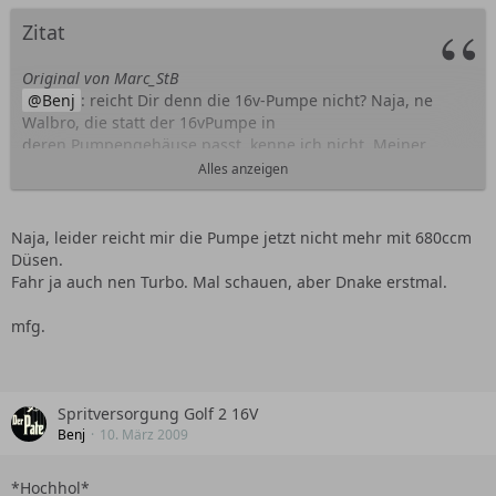
Zitat
Original von Marc_StB
Benj
: reicht Dir denn die 16v-Pumpe nicht? Naja, ne
Walbro, die statt der 16vPumpe in
deren Pumpengehäuse passt, kenne ich nicht. Meiner
Meinung nach sollte aber die Vor-
Alles anzeigen
förderpumpe die Walbro-Außentankpumpe ausreichend mit
Sprit versorgen - auch ohne
Catch-Tank. Die Vorförderpumpe sorgt ja nur dafür, dass
Naja, leider reicht mir die Pumpe jetzt nicht mehr mit 680ccm
beim Anlaufen der Hauptpumpe
Düsen.
Sprit zur Hauptpumpe gefördert wird. Ist er erstmal da,
Fahr ja auch nen Turbo. Mal schauen, aber Dnake erstmal.
dann läuft alles wie von selbst.
mfg.
Tobix
: just give it a try... Du wirst schon sehen. Ich denke,
das könnte klappen. Wenns
zu doll nach Sprit stinkt, ist was faul.
Spritversorgung Golf 2 16V
LG Marc (16v Pumpe im 1,8t)
Benj
10. März 2009
*Hochhol*