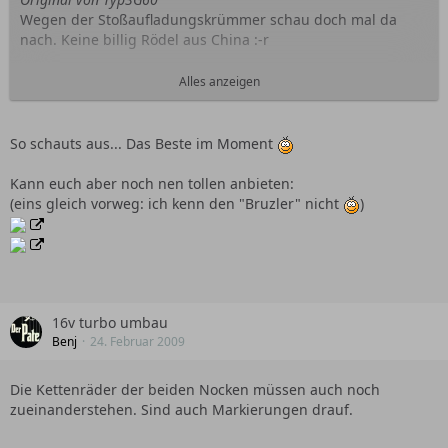
Wegen der Stoßaufladungskrümmer schau doch mal da
nach. Keine billig Rödel aus China :-r
Made in Germany
Alles anzeigen
So schauts aus... Das Beste im Moment
Kann euch aber noch nen tollen anbieten:
Die Sammler inkl der Pyramide sind der Hammer.
(eins gleich vorweg: ich kenn den "Bruzler" nicht
)
Da sind noch mehr Infos....
16v turbo umbau
Benj
24. Februar 2009
Die Kettenräder der beiden Nocken müssen auch noch
zueinanderstehen. Sind auch Markierungen drauf.