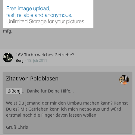
mfg.
16V Turbo welches Getriebe?
Benj
18. Juli 2011
Zitat von Poloblasen
Benj
... Danke für Deine Hilfe...
Weist Du jemand der mir den Umbau machen kann? Kannst
Du es? Mit Getrieben kenn ich mich net so aus und würd
erstmal noch die Finger davon lassen wollen.
Gruß Chris