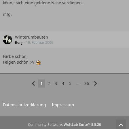
könne sich eine goldene Nase verdienen...
mfg.
Winterumbauten
Benj
19. Februar 2009
Farbe schön,
Felgen schön :-v
1
2
3
4
5
…
36
Datenschutzerklärung
Impressum
Community-Software:
WoltLab Suite™ 5.5.20