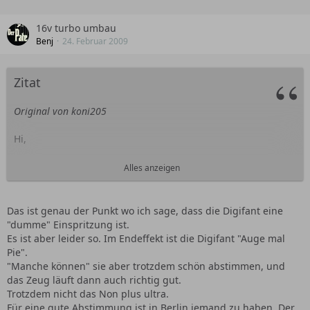
16v turbo umbau
Benj
24. Februar 2009
Zitat
Original von koni205
Hi,
alles klar, danke schon mal für die Antwort...
Alles anzeigen
Ich dachte halt das der Map-Sensor auch bei Volllast
wichtige Werte ans STG schickt. Weil ich mein zwischen 1,5
Das ist genau der Punkt wo ich sage, dass die Digifant eine
bar und 1,8 bar liegt ja doch nen kleiner Unterschied, auch
"dumme" Einspritzung ist.
in der benötigten Menge an Sprit. Weil wenn die DK bei 70-
Es ist aber leider so. Im Endeffekt ist die Digifant "Auge mal
80° ist schaltet der Volllastschalter ja schon durch. Man hat
Pie".
aber noch bisschen Luft bis die Drosselklappe voll offen ist.
"Manche können" sie aber trotzdem schön abstimmen, und
Und es kann ja sein das z.B. der Bereich genau diese 1,5-1,8
das Zeug läuft dann auch richtig gut.
bar sind (nur mal angenommen). Und in dem Falle würde ja
Trotzdem nicht das Non plus ultra.
genau die selbe Menge eingespritzt werden da das STG die
Für eine gute Abstimmung ist in Berlin jemand zu haben. Der