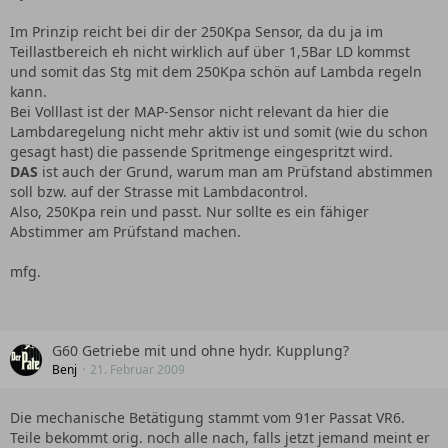
Wenn ich nun 1,8 bar fahren will ist der 250er ja sozusagen
zu klein, da er nur Werte bis 1,5 bar ausswerten kann. Oder
Im Prinzip reicht bei dir der 250Kpa Sensor, da du ja im
wird beim 250er einfach so abgestimmt, das bei 1,5 bar so
Teillastbereich eh nicht wirklich auf über 1,5Bar LD kommst
viel Sprit reingekippt wird das er bei 1,8 bar denn auch
und somit das Stg mit dem 250Kpa schön auf Lambda regeln
noch nicht zu mager laufen würde?!? Weil das STG erkennt
kann.
ja denn sozusagen nicht den Unterschied von 1,5 zu 1,8 bar.
Bei Volllast ist der MAP-Sensor nicht relevant da hier die
Lambdaregelung nicht mehr aktiv ist und somit (wie du schon
Den 700kPa Sensor finde ich vom Messbereich zu groß, da
gesagt hast) die passende Spritmenge eingespritzt wird.
nutzt man ja nicht mal die Hälfte des Messbereiches und er
DAS
ist auch der Grund, warum man am Prüfstand abstimmen
wird evlt. ungenauer sein da er ja in kleineren Schritten
soll bzw. auf der Strasse mit Lambdacontrol.
abgestuft ist...
Also, 250Kpa rein und passt. Nur sollte es ein fähiger
Abstimmer am Prüfstand machen.
Gibt es da eine gute Lösung, evtl. kann man den 250kPa-
Sensor umcodieren das er messbereiche bis 2 bar
mfg.
aufnimmt?!?
Wie ist das bei euch gelöst?
G60 Getriebe mit und ohne hydr. Kupplung?
mfg
Benj
21. Februar 2009
Die mechanische Betätigung stammt vom 91er Passat VR6.
Teile bekommt orig. noch alle nach, falls jetzt jemand meint er