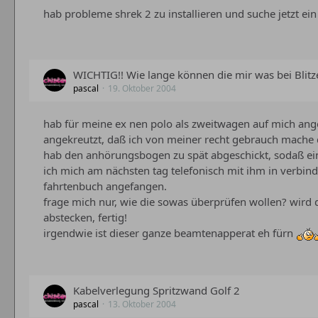
hab probleme shrek 2 zu installieren und suche jetzt ein
WICHTIG!! Wie lange können die mir was bei Blitz
pascal
19. Oktober 2004
hab für meine ex nen polo als zweitwagen auf mich an
angekreutzt, daß ich von meiner recht gebrauch mache di
hab den anhörungsbogen zu spät abgeschickt, sodaß ein
ich mich am nächsten tag telefonisch mit ihm in verbin
fahrtenbuch angefangen.
frage mich nur, wie die sowas überprüfen wollen? wird 
abstecken, fertig!
irgendwie ist dieser ganze beamtenapperat eh fürn
Kabelverlegung Spritzwand Golf 2
pascal
13. Oktober 2004