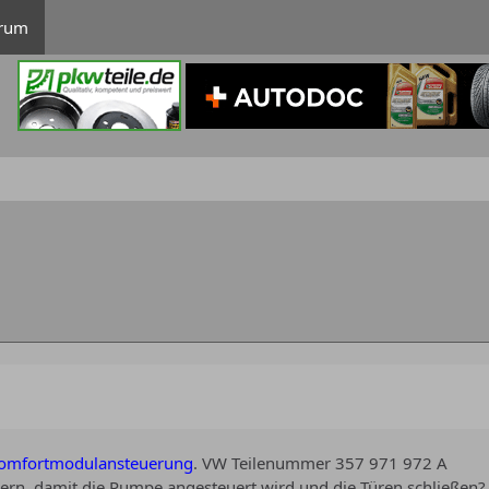
rum
omfortmodulansteuerung
. VW Teilenummer 357 971 972 A
rn, damit die Pumpe angesteuert wird und die Türen schließen?