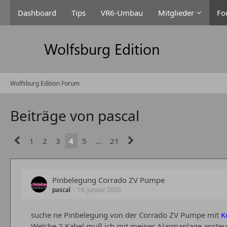
Dashboard
Tips
VR6-Umbau
Mitglieder
Fo
Wolfsburg Edition Forum
Beiträge von pascal
1
2
3
4
5
…
21
Pinbelegung Corrado ZV Pumpe
pascal
18. Januar 2005
suche ne Pinbelegung von der Corrado ZV Pumpe mit
K
Welche 2 Kabel muß ich mit meiner Alarmanlage ansteue