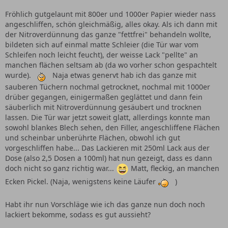
Fröhlich gutgelaunt mit 800er und 1000er Papier wieder nass
angeschliffen, schön gleichmäßig, alles okay. Als ich dann mit
der Nitroverdünnung das ganze "fettfrei" behandeln wollte,
bildeten sich auf einmal matte Schleier (die Tür war vom
Schleifen noch leicht feucht), der weisse Lack "pellte" an
manchen flächen seltsam ab (da wo vorher schon gespachtelt
wurde).
Naja etwas genervt hab ich das ganze mit
sauberen Tüchern nochmal getrocknet, nochmal mit 1000er
drüber gegangen, einigermaßen geglättet und dann fein
säuberlich mit Nitroverdünnung gesäubert und trocknen
lassen. Die Tür war jetzt soweit glatt, allerdings konnte man
sowohl blankes Blech sehen, den Filler, angeschliffene Flächen
und scheinbar unberührte Flächen, obwohl ich gut
vorgeschliffen habe... Das Lackieren mit 250ml Lack aus der
Dose (also 2,5 Dosen a 100ml) hat nun gezeigt, dass es dann
doch nicht so ganz richtig war...
Matt, fleckig, an manchen
Ecken Pickel. (Naja, wenigstens keine Läufer
)
Habt ihr nun Vorschläge wie ich das ganze nun doch noch
lackiert bekomme, sodass es gut aussieht?